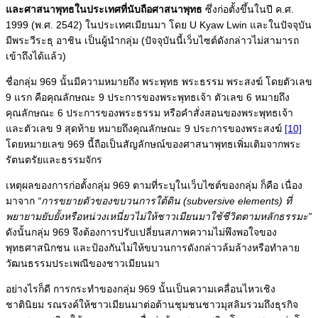
และศาสนาพุทธในประเทศที่นับถือศาสนาพุทธ
ซึ่งก่อตั้งขึ้นในปี ค.ศ.
1999 (พ.ศ. 2542) ในประเทศเมียนมา โดย U Kyaw Lwin และในปัจจุบัน
มีพระวีระธุ อาชิน เป็นผู้นำกลุ่ม (ปัจจุบันนี้เว็บไซต์ดังกล่าวไม่สามารถ
เข้าถึงได้แล้ว)
ชื่อกลุ่ม 969 นั้นมีความหมายถึง พระพุทธ พระธรรม พระสงฆ์ โดยตัวเลข
9 แรก คือคุณลักษณะ 9 ประการของพระพุทธเจ้า ตัวเลข 6 หมายถึง
คุณลักษณะ 6 ประการของพระธรรม หรือคำสั่งสอนของพระพุทธเจ้า
และตัวเลข 9 สุดท้าย หมายถึงคุณลักษณะ 9 ประการของพระสงฆ์
[10]
โดยหมายเลข 969 นี้ถือเป็นสัญลักษณ์ของศาสนาพุทธเพิ่มเติมจากพระ
รัตนตรัยและธรรมจักร
เหตุผลของการก่อตั้งกลุ่ม 969 ตามที่ระบุในเว็บไซต์ของกลุ่ม ก็คือ เนื่อง
มาจาก
“การ­ขยายตัวของขบวนการใต้ดิน (subversive elements) ที่
พยายามยับยั้งหรือหน่วงเหนี่ยวไม่ให้ชาวเมียนมาใช้ชีวิตตามหลักธรรมะ”
ดังนั้นกลุ่ม 969 จึงต้องการปรับเปลี่ยนสภาพความไม่พึงพอใจของ
พุทธศาสนิกชน และป้องกันไม่ให้ขบวนการดังกล่าวล้มล้างหรือทำลาย
วัฒนธรรมประเพณีของชาวเมียนมา
อย่างไรก็ดี การกระทำของกลุ่ม 969 นั้นเป็นความเคลื่อนไหวเชิง
ชาตินิยม รณรงค์ให้ชาวเมียนมาต่อต้านชุมชนชาวมุสลิมรวมถึงธุรกิจ