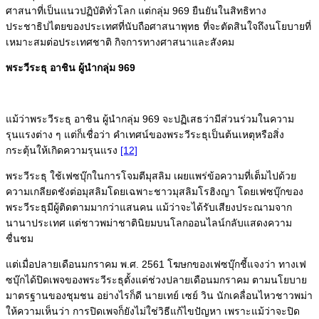
ศาสนาที่เป็นแนวปฏิบัติทั่วโลก แต่กลุ่ม 969 ยืนยันในสิทธิทาง
ประชาธิปไตยของประเทศที่นับถือศาสนาพุทธ ที่จะตัดสินใจถึงนโยบายที่
เหมาะสมต่อประเทศชาติ กิจการทางศาสนาและสังคม
พระวีระธุ อาชิน ผู้นำกลุ่ม 969
แม้ว่าพระวีระธุ อาชิน ผู้นำกลุ่ม 969 จะปฏิเสธว่ามีส่วนร่วมในความ
รุนแรงต่าง ๆ แต่ก็เชื่อว่า คำเทศน์ของพระวีระธุเป็นต้นเหตุหรือสิ่ง
กระตุ้นให้เกิดความรุนแรง
[12]
พระวีระธุ ใช้เฟซบุ๊กในการโจมตีมุสลิม เผยแพร่ข้อความที่เต็มไปด้วย
ความเกลียดชังต่อมุสลิมโดยเฉพาะชาวมุสลิมโรฮิงญา โดยเฟซบุ๊กของ
พระวีระธุมีผู้ติดตามมากว่าแสนคน แม้ว่าจะได้รับเสียงประณามจาก
นานาประเทศ แต่ชาวพม่าชาตินิยมบนโลกออนไลน์กลับแสดงความ
ชื่นชม
แต่เมื่อปลายเดือนมกราคม พ.ศ. 2561 โฆษกของเฟซบุ๊กชี้แจงว่า ทางเฟ
ซบุ๊กได้ปิดเพจของพระวีระธุตั้งแต่ช่วงปลายเดือนมกราคม ตามนโยบาย
มาตรฐานของชุมชน อย่างไรก็ดี นายเทย์ เซย์ วิน นักเคลื่อนไหวชาวพม่า
ให้ความเห็นว่า การปิดเพจก็ยังไม่ใช่วิธีแก้ไขปัญหา เพราะแม้ว่าจะปิด