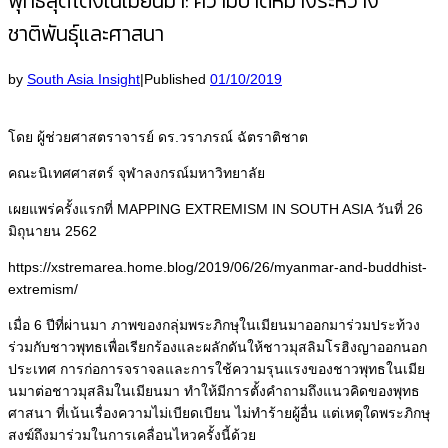
พุทธสุดโต่งในเมียนมา: ความบาดหมางระหว่าง
ชาติพันธุ์และศาสนา
by
South Asia Insight
|
Published
01/10/2019
โดย ผู้ช่วยศาสตราจารย์ ดร.วราภรณ์ ฉัตราติชาต
คณะนิเทศศาสตร์ จุฬาลงกรณ์มหาวิทยาลัย
เผยแพร่ครั้งแรกที่ MAPPING EXTREMISM IN SOUTH ASIA วันที่ 26
มิถุนายน 2562
https://xstremarea.home.blog/2019/06/26/myanmar-and-buddhist-
extremism/
เมื่อ 6 ปีที่ผ่านมา ภาพของกลุ่มพระภิกษุในเมียนมาออกมาร่วมประท้วง
ร่วมกับชาวพุทธเพื่อเรียกร้องและผลักดันให้ชาวมุสลิมโรฮิงญาออกนอก
ประเทศ การก่อการจราจลและการใช้ความรุนแรงของชาวพุทธในเมีย
นมาต่อชาวมุสลิมในเมียนมา ทำให้มีการตั้งคำถามถึงแนวคิดของพุทธ
ศาสนา ที่เน้นเรื่องความไม่เบียดเบียน ไม่ทำร้ายผู้อื่น แต่เหตุใดพระภิกษุ
สงฆ์ถึงมาร่วมในการเคลื่อนไหวครั้งนี้ด้วย