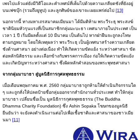
เพจไปแล้วแต่ยังมีวิดีโอและคำเทศน์ที่เต็มไปด้วยความเกลียดชังที่ยังอยู่
บนเฟซบุ๊ก (รวมถึงยูทูป) และลูกศิษย์ของเขาจะเผยแพร่ต่อไป
[13]
นอกจากนี้ ทางมหาเถรสมาคมเมียนมา ได้มีมติห้าม พระวีระธุ พระสงฆ์
ชาตินิยมหัวรุนแรงที่เป็นสมาชิกกลุ่มมะบะธา เทศนาภายในประเทศ เป็น
เวลา 1 ปี เริ่มมีผลตั้งแต่ 10 มีนาคม เป็นต้นไป หากฝ่าฝืนจะถูกลงโทษ
ตามกฎหมาย โดยให้เหตุผลว่า พระวีระธุ เป็นผู้เทศนาสร้างความเกลียด
ชังด้านศาสนา อย่างต่อเนื่อง ทำให้เกิดความขัดแย้ง ระหว่างศาสนา ขัด
ต่อหลักนิติธรรม และเลือกข้างกับพรรคการเมือง ก่อให้เกิดความขัดแย้ง
และเกิดปัญหาระหว่างศาสนา ซึ่งผิดหลักคำสอนของพระพุทธศาสนา
จากกลุ่มมาบาธา สู่มูลนิธิการกุศลพุทธธรรม
เมื่อเดือนพฤษภาคม พ.ศ. 2560 กลุ่มมาบาธาถูกห้ามให้ดำเนินกิจกรรมใด
ๆ และถูกสั่งให้ปลดป้ายชื่อกลุ่มออกจากสำนักงานทั่วประเทศ ทำให้กลุ่ม
มาบาธา เปลี่ยนชื่อเป็น มูลนิธิการกุศลพุทธธรรม (The Buddha
Dhamma Charity Foundation) ซึ่ง Ashin Sopaka โฆษกของมูลนิธิ
ยืนยันว่า จะยังคงดำเนินงานต่อไปเพื่อเชื้อชาติและศาสนาของชาวเมีย
นมา
[11]