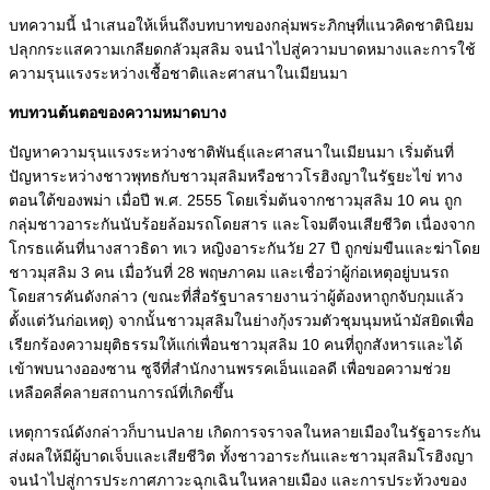
บทความนี้ นำเสนอให้เห็นถึงบทบาทของกลุ่มพระภิกษุที่แนวคิดชาตินิยม
ปลุกกระแสความเกลียดกลัวมุสลิม จนนำไปสู่ความบาดหมางและการใช้
ความรุนแรงระหว่างเชื้อชาติและศาสนาในเมียนมา
ทบทวนต้นตอของความหมาดบาง
ปัญหาความรุนแรงระหว่างชาติพันธุ์และศาสนาในเมียนมา เริ่มต้นที่
ปัญหาระหว่างชาวพุทธกับชาวมุสลิมหรือชาวโรฮิงญาในรัฐยะไข่ ทาง
ตอนใต้ของพม่า เมื่อปี พ.ศ. 2555 โดยเริ่มต้นจากชาวมุสลิม 10 คน ถูก
กลุ่มชาวอาระกันนับร้อยล้อมรถโดยสาร และโจมตีจนเสียชีวิต เนื่องจาก
โกรธแค้นที่นางสาวธิดา ทเว หญิงอาระกันวัย 27 ปี ถูกข่มขืนและฆ่าโดย
ชาวมุสลิม 3 คน เมื่อวันที่ 28 พฤษภาคม และเชื่อว่าผู้ก่อเหตุอยู่บนรถ
โดยสารคันดังกล่าว (ขณะที่สื่อรัฐบาลรายงานว่าผู้ต้องหาถูกจับกุมแล้ว
ตั้งแต่วันก่อเหตุ) จากนั้นชาวมุสลิมในย่างกุ้งรวมตัวชุมนุมหน้ามัสยิดเพื่อ
เรียกร้องความยุติธรรมให้แก่เพื่อนชาวมุสลิม 10 คนที่ถูกสังหารและได้
เข้าพบนางอองซาน ซูจีที่สำนักงานพรรคเอ็นแอลดี เพื่อขอความช่วย
เหลือคลี่คลายสถานการณ์ที่เกิดขึ้น
เหตุการณ์ดังกล่าวก็บานปลาย เกิดการจราจลในหลายเมืองในรัฐอาระกัน
ส่งผลให้มีผู้บาดเจ็บและเสียชีวิต ทั้งชาวอาระกันและชาวมุสลิมโรฮิงญา
จนนำไปสู่การประกาศภาวะฉุกเฉินในหลายเมือง และการประท้วงของ