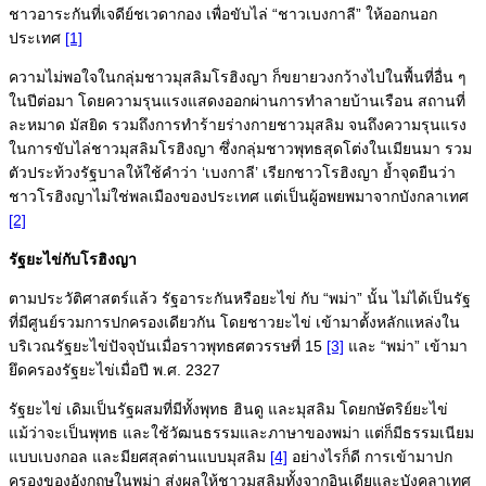
ชาวอาระกันที่เจดีย์ชเวดากอง เพื่อขับไล่ “ชาวเบงกาลี” ให้ออกนอก
ประเทศ
[1]
ความไม่พอใจในกลุ่มชาวมุสลิมโรฮิงญา ก็ขยายวงกว้างไปในพื้นที่อื่น ๆ
ในปีต่อมา โดยความรุนแรงแสดงออกผ่านการทำลายบ้านเรือน สถานที่
ละหมาด มัสยิด รวมถึงการทำร้ายร่างกายชาวมุสลิม จนถึงความรุนแรง
ในการขับไล่ชาวมุสลิมโรฮิงญา ซึ่งกลุ่มชาวพุทธสุดโต่งในเมียนมา รวม
ตัวประท้วงรัฐบาลให้ใช้คำว่า ‘เบงกาลี’ เรียกชาวโรฮิงญา ย้ำจุดยืนว่า
ชาวโรฮิงญาไม่ใช่พลเมืองของประเทศ แต่เป็นผู้อพยพมาจากบังกลาเทศ
[2]
รัฐยะไข่กับโรฮิงญา
ตามประวัติศาสตร์แล้ว รัฐอาระกันหรือยะไข่ กับ “พม่า” นั้น ไม่ได้เป็นรัฐ
ที่มีศูนย์รวมการปกครองเดียวกัน โดยชาวยะไข่ เข้ามาตั้งหลักแหล่งใน
บริเวณรัฐยะไข่ปัจจุบันเมื่อราวพุทธศตวรรษที่ 15
[3]
และ “พม่า” เข้ามา
ยึดครองรัฐยะไข่เมื่อปี พ.ศ. 2327
รัฐยะไข่ เดิมเป็นรัฐผสมที่มีทั้งพุทธ ฮินดู และมุสลิม โดยกษัตริย์ยะไข่
แม้ว่าจะเป็นพุทธ และใช้วัฒนธรรมและภาษาของพม่า แต่ก็มีธรรมเนียม
แบบเบงกอล และมียศสุลต่านแบบมุสลิม
[4]
อย่างไรก็ดี การเข้ามาปก
ครองของอังกฤษในพม่า ส่งผลให้ชาวมุสลิมทั้งจากอินเดียและบังคลาเทศ