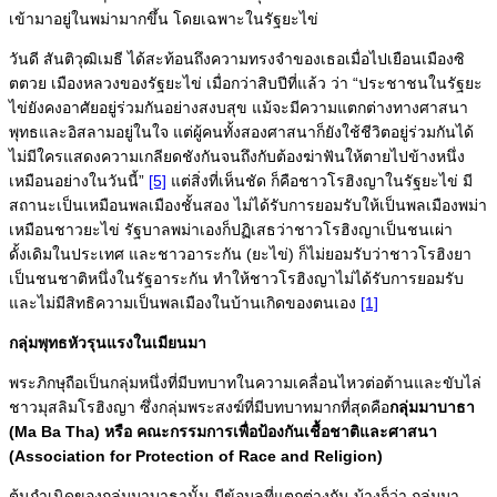
เข้ามาอยู่ในพม่ามากขึ้น โดยเฉพาะในรัฐยะไข่
วันดี สันติวุฒิเมธี ได้สะท้อนถึงความทรงจำของเธอเมื่อไปเยือนเมืองซิ
ตตวย เมืองหลวงของรัฐยะไข่ เมื่อกว่าสิบปีที่แล้ว ว่า “ประชาชนในรัฐยะ
ไข่ยังคงอาศัยอยู่ร่วมกันอย่างสงบสุข แม้จะมีความแตกต่างทางศาสนา
พุทธและอิสลามอยู่ในใจ แต่ผู้คนทั้งสองศาสนาก็ยังใช้ชีวิตอยู่ร่วมกันได้
ไม่มีใครแสดงความเกลียดชังกันจนถึงกับต้องฆ่าฟันให้ตายไปข้างหนึ่ง
เหมือนอย่างในวันนี้”
[5]
แต่สิ่งที่เห็นชัด ก็คือชาวโรฮิงญาในรัฐยะไข่ มี
สถานะเป็นเหมือนพลเมืองชั้นสอง ไม่ได้รับการยอมรับให้เป็นพลเมืองพม่า
เหมือนชาวยะไข่ รัฐบาลพม่าเองก็ปฏิเสธว่าชาวโรฮิงญาเป็นชนเผ่า
ดั้งเดิมในประเทศ และชาวอาระกัน (ยะไข่) ก็ไม่ยอมรับว่าชาวโรฮิงยา
เป็นชนชาติหนึ่งในรัฐอาระกัน ทำให้ชาวโรฮิงญาไม่ได้รับการยอมรับ
และไม่มีสิทธิความเป็นพลเมืองในบ้านเกิดของตนเอง
[1]
กลุ่มพุทธหัวรุนแรงในเมียนมา
พระภิกษุถือเป็นกลุ่มหนึ่งที่มีบทบาทในความเคลื่อนไหวต่อต้านและขับไล่
ชาวมุสลิมโรฮิงญา ซึ่งกลุ่มพระสงฆ์ที่มีบทบาทมากที่สุดคือ
กลุ่มมาบาธา
(Ma Ba Tha) หรือ คณะกรรมการเพื่อป้องกันเชื้อชาติและศาสนา
(Association for Protection of Race and Religion)
ต้นกำเนิดของกลุ่มมาบาธานั้น มีข้อมูลที่แตกต่างกัน บ้างก็ว่า กลุ่มมา