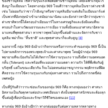
ของชาวมุสลิม ใช้ความรุนแรงเพื่อต่อต้านชาวมุสลิม โดยเฉพาะกลุ่มโร
ฮิงญาในเมียนมา โดยทางกลุ่ม 969 โจมตีว่าชาวมุสลิมเป็นชาวต่างชาติ
เช่น ไม่ยอมรับว่าชาวโรฮิงญาหรือชาวมุสลิมมีมาแต่เดิมในเมียนมาร์แต่
เป็นพวกที่อังกฤษนำเข้ามาสมัยอาณานิคม และยังกล่าวหาอีกว่ากลุ่มชาว
ต่างชาติพวกนี้ได้ครอบงำเมียนมาร์ในทางเศรษฐกิจและยังมีแผนที่จะ
ครอบงำในทางวัฒนธรรมและการเมือง รวมทั้งมีแผนเอาศาสนาอิสลาม
มาแทนที่พุทธศาสนา หากชาวพุทธไม่ลุกขึ้นต่อต้านและจัดการกับชาว
มุสลิม พม่าก็จะ “สิ้นชาติ” และพุทธศาสนาก็จะดับสูญ
[4]
นอกจากนี้ กลุ่ม 969 ยังอ้างว่ากิจกรรมหรือการกระทำของกลุ่ม 969 นี้เป็น
ไปตามหลักการของพระพุทธเจ้าและศาสนาพุทธ โดยผู้นำกลุ่ม 969
พยายามที่จะป้องกันไม่ได้เกิดการใช้ความรุนแรง รวมถึงมีความอดทนอด
กลั้น (Tolerant) และพร้อมที่จะมอบความเมตตา ความรัก ให้ที่พึ่งพิงกับผู้
บริสุทธิ์ แต่ในขณะเดียวกัน ก็จะไม่อดทนต่ออาชญากรรม พฤติกรรมที่ผิด
ศีลธรรม การใช้ความรุนแรงกับกลุ่มทางศาสนา รวมไปถึงการกดขี่ต่อ
เพศหญิง
เป็นที่รู้กันดีว่าวาระซ่อนเร้นของกลุ่ม 969 ก็คือ ทางกลุ่มมองว่า ศาสนา
อิสลามเป็นภัยคุกคามต่อประเทศเมียนมา ดังนั้นพุทธศาสนิกชนจะต้องลุก
ขึ้นต่อสู้เพื่อปกป้องและรักษาวิถีชีวิตของตนเอง
[11]
ทางกลุ่ม 969 ยังอ้างอีกว่า ทางกลุ่มยอมรับต่อความหลากหลายทาง