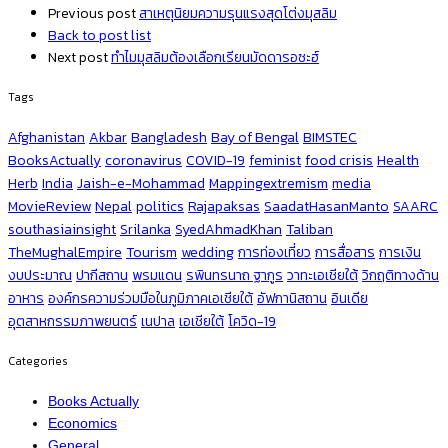
Previous post
สาเหตุนิยมความรุนแรงสุดโต่งมุสลิม
Back to post list
Next post
ทำไมมุสลิมต้องเลือกเรียนมัดดารอซะฮ์
Tags
Afghanistan
Akbar
Bangladesh
Bay of Bengal
BIMSTEC
BooksActually
coronavirus
COVID-19
feminist
food crisis
Health
Herb
India
Jaish-e-Mohammad
Mappingextremism
media
MovieReview
Nepal
politics
Rajapaksas
SaadatHasanManto
SAARC
southasiainsight
Srilanka
SyedAhmadKhan
Taliban
TheMughalEmpire
Tourism
wedding
การท่องเที่ยว
การสื่อสาร
การเงิน
งบประมาณ
ปากีสถาน
พรมแดน
รพินทรนาถ ฐากูร
วาทะเอเชียใต้
วิกฤติทางด้าน
อาหาร
องค์กรความร่วมมือในภูมิภาคเอเชียใต้
อัฟกานิสถาน
อินเดีย
อุตสาหกรรมภาพยนตร์
เนปาล
เอเชียใต้
โควิด-19
Categories
Books Actually
Economics
General