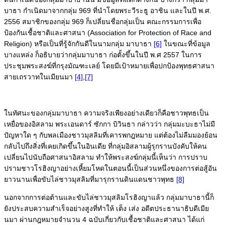
บาธา กำเนิดมาจากกลุ่ม 969 ที่นำโดยพระวีระธู อาชิน และในปี พ.ศ.
2556 สมาชิกของกลุ่ม 969 ก็เปลี่ยนชื่อกลุ่มเป็น คณะกรรมการเพื่อ
ป้องกันเชื้อชาติและศาสนา (Association for Protection of Race and
Religion) หรือเป็นที่รู้จักกันดีในนามกลุ่ม มาบาธา
[6]
ในขณะที่ข้อมูล
บางแหล่ง ก็อธิบายว่ากลุ่มมาบาธา ก่อตั้งขึ้นในปี พ.ศ 2557 ในการ
ประชุมพระสงฆ์ที่กรุงมัณฑะเลย์ โดยมีเป้าหมายเพื่อปกป้องพุทธศาสนา
สายเถรวาทในเมียนมา
[4]
,
[7]
ในทัศนะของกลุ่มมาบาธา ความจริงเพียงอย่างเดียวก็คือชาวพุทธเป็น
เหยื่อของอิสลาม พระเอนดาร์ ซักกา บิวินธา กล่าวว่า กลุ่มมะบะธาไม่มี
ปัญหาใด ๆ กับพลเมืองชาวมุสลิมที่เคารพกฎหมาย แต่ต้องไม่ลืมมองย้อน
กลับไปถึงสิ่งที่เคยเกิดขึ้นในอินเดีย ที่กลุ่มอิสลามผู้รุกรานบังคับให้คน
เปลี่ยนไปนับถือศาสนาอิสลาม ทำให้พระสงฆ์กลุ่มนี้เห็นว่า การปราบ
ปรามชาวโรฮิงญาอย่างเหี้ยมโหดในตอนนี้เป็นส่วนหนึ่งของการต่อสู้อัน
ยาวนานเพื่อขับไล่ชาวมุสลิมที่มารุกรานดินแดนชาวพุทธ
[8]
นอกจากการต่อต้านและขับไล่ชาวมุสลิมโรฮิงญาแล้ว กลุ่มมาบาธานี้ก็
ยังประสบความสำเร็จอย่างสูงที่ทำให้ เต็ง เส่ง อดีตประธานาธิบดีเมีย
นมา ผ่านกฎหมายจำนวน 4 ฉบับเกี่ยวกับเชื้อชาติและศาสนา ได้แก่