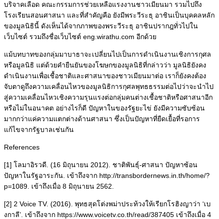
บริจาคเลือด คณะกรรมการช่วยเหลือแรงงานชาวเมียนมา รวมไปถึง
โรงเรียนสอนศาสนา และที่สำคัญคือ ยังมีพระวีระธุ อาชินเป็นบุคคลหลัก
ของมูลนิธินี้ ดังเห็นได้จากภาพของพระวีระธุ อาชินปรากฎทั่วไปใน
เว็บไซต์ รวมถึงชื่อเว็บไซต์ eng.wirathu.com อีกด้วย
แม้บทบาทของกลุ่มมาบาธาจะเปลี่ยนไปเป็นการดำเนินงานเชิงการกุศล
หรือมูลนิธิ แต่ด้วยคำยืนยันของโฆษกของมูลนิธิที่กล่าวว่า มูลนิธิยังคง
ดำเนินงานเพื่อเชื้อชาติและศาสนาของชาวเมียนมาต่อ เราก็ยังคงต้อง
จับตาดูถึงความเคลื่อนไหวของมูลนิธิการกุศลพุทธธรรมต่อไปว่าจะนำไป
สู่ความเคลื่อนไหวเชิงความรุนแรงต่อกลุ่มคนต่างเชื้อชาติหรือศาสนาอีก
หรือไม่ในอนาคต อย่างไรก็ดี ปัญหาในของรัฐยะไข่ ยังมีความซับซ้อน
มากกว่าแค่ความแตกต่างด้านศาสนา ซึ่งเป็นปัญหาที่ยืดเยื้อที่รอการ
แก้ไขจากรัฐบาลเช่นกัน
References
[1] โลมาอิรวดี. (16 มิถุนายน 2012). ชาติพันธุ์-ศาสนา ปัญหาซ้อน
ปัญหาในรัฐอาระกัน. เข้าถึงจาก http://transbordernews.in.th/home/?
p=1089. เข้าถึงเมื่อ 8 มิถุนายน 2562.
[2] 2 Voice TV. (2016). พุทธสุดโต่งพม่าประท้วงให้เรียกโรฮิงญาว่า ‘เบ
งกาลี’. เข้าถึงจาก https://www.voicetv.co.th/read/387405 เข้าถึงเมื่อ 4