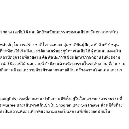
ียกลาง เอเชียใต้ และอิทธิพลวัฒนธรรมของเอเชียตะวันตก เฉพาะใน
าทสำคัญในการสร้างชาติโดยเฉพาะกลุ่มชาติพันธุ์ปัญจาบี สินธี ปัชตุน
ี่สะท้อนให้เห็นถึงประวัติศาสตร์ของภูมิภาคเอเชียใต้ ผู้คนและสังคมใน
สถาปัตยกรรมที่สวยงาม คือ ศิลปะการเขียนอักษรภาษาอาหรับที่งดงาม
อร์นิเจอร์ไม้ นอกจากนี้ ยังมีงานด้านหัตถกรรมในระดับสากลที่สวยงาม
 ชาวปากีสถานนิยมแต่งกายด้วยผ้าหลากหลายสีสัน สร้างความโดดเด่นและน่า
ะภูมิประเทศที่สวยงาม ปากีสถานมีที่ตั้งอยู่ในใจกลางของอารยธรรมที่
Murree และเส้นทางเดินป่าใน Shogran และ Siri Paaye ล้วนมีสิ่งที่จะ
ป็นสถานที่ท่องเที่ยวที่สวยงามและเป็นสถานที่เที่ยวยอดนิยมใน