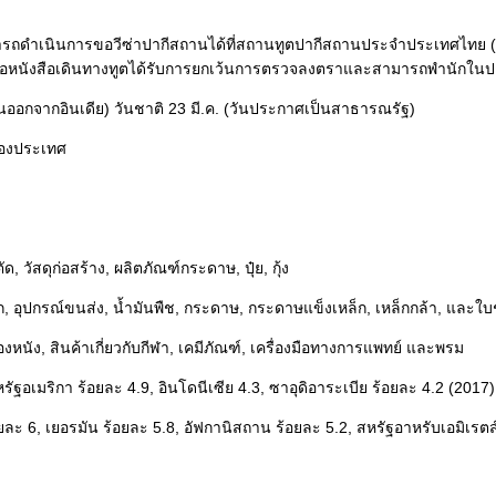
นินการขอวีซ่าปากีสถานได้ที่สถานทูตปากีสถานประจำประเทศไทย (Pakis
ถือหนังสือเดินทางทูตได้รับการยกเว้นการตรวจลงตราและสามารถพำนักในปา
ออกจากอินเดีย) วันชาติ 23 มี.ค. (วันประกาศเป็นสาธารณรัฐ)
ของประเทศ
, วัสดุก่อสร้าง, ผลิตภัณฑ์กระดาษ, ปุ๋ย, กุ้ง
ิก, อุปกรณ์ขนส่ง, น้ำมันพืช, กระดาษ, กระดาษแข็งเหล็ก, เหล็กกล้า, และใ
ื่องหนัง, สินค้าเกี่ยวกับกีฬา, เคมีภัณฑ์, เครื่องมือทางการแพทย์ และพรม
ฐอเมริกา ร้อยละ 4.9, อินโดนีเซีย 4.3, ซาอุดิอาระเบีย ร้อยละ 4.2 (2017)
ละ 6, เยอรมัน ร้อยละ 5.8, อัฟกานิสถาน ร้อยละ 5.2, สหรัฐอาหรับเอมิเรตส