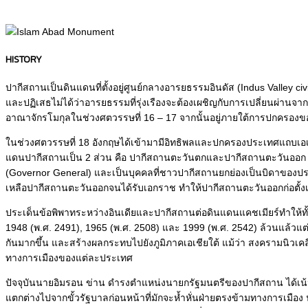
HISTORY
ปากีสถานเป็นดินแดนที่ตั้งอยู่ศูนย์กลางอารยธรรมอินดัส (Indus Valley civ
และปฏิเสธไม่ได้ว่าอารยธรรมที่รุ่งเรืองจะต้องเผชิญกับการเปลี่ยนผ่านจาก
อาณาจักรโมกุลในช่วงศตวรรษที่ 16 – 17 จากนั้นอยู่ภายใต้การปกครองของจั
ในช่วงศตวรรษที่ 18 อังกฤษได้เข้ามามีอิทธิพลและปกครองประเทศแถบเอเ
แดนปากีสถานเป็น 2 ส่วน คือ ปากีสถานตะวันตกและปากีสถานตะวันออก โ
(Governor General) และเป็นบุคคลที่ชาวปากีสถานยกย่องเป็นบิดาของป
เหลือปากีสถานตะวันออกจนได้รับเอกราช ทำให้ปากีสถานตะวันออกก่อตั้งเ
ประเด็นข้อพิพาทระหว่างอินเดียและปากีสถานต่อดินแดนแคชเมียร์ทำให้ทั
1948 (พ.ศ. 2491), 1965 (พ.ศ. 2508) และ 1999 (พ.ศ. 2542) ล้วนแล้วแต
กันมากขึ้น และสร้างผลกระทบไปยังภูมิภาคเอเชียใต้ แม้ว่า สงครามนิวเคล
ทางการเมืองของแต่ละประเทศ
ปัจจุบันนายอิมรอน ข่าน ดำรงตำแหน่งนายกรัฐมนตรีของปากีสถาน ได้เน
แตกต่างไปจากขั้วรัฐบาลก่อนหน้าที่มักจะห้ำหั่นฝ่ายตรงข้ามทางการเมือง