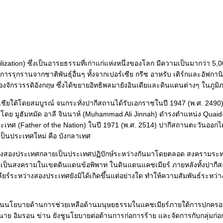
ilization) ซึ่งเป็นอารยธรรมที่เก่าแก่แห่งหนึ่งของโลก มีความเป็นมากว่า 5,0
การรุกรานจากชาติพันธุ์อื่นๆ ทั้งจากเปอร์เซีย กรีซ อาหรับ เติร์กและอัฟกา
กรวรรดิอังกฤษ ซึ่งได้ขยายอิทธิพลมายังอินเดียและดินแดนต่างๆ ในภูมิภาคเ
ชียใต้โดยสมบูรณ์ จนกระทั่งปากีสถานได้รับเอกราชในปี 1947 (พ.ศ. 249
ดย มูฮัมหมัด อาลี จินนาห์ (Muhammad Ali Jinnah) ดำรงตำแหน่ง Quaid
ระเทศ (Father of the Nation) ในปี 1971 (พ.ศ. 2514) ปากีสถานตะวันอ
ป็นประเทศใหม่ คือ บังกลาเทศ
้งสองประเทศกลายเป็นประเทศปฏิปักษ์ระหว่างกันมาโดยตลอด สงครามระหว่างป
่เป็นสงครามในเขตดินแดนข้อพิพาท ในดินแดนแคชเมียร์ ภายหลังทั้งปากีสถา
ียร์ระหว่างสองประเทศยังมิได้เกิดขึ้นแต่อย่างใด ทำให้ความสัมพันธ์ระหว่า
้นนโยบายด้านการช่วยเหลือด้านมนุษยธรรมในแคชเมียร์ภายใต้การปกครองข
 นาย อิมรอน ข่าน ยังชูนโยบายต่อต้านการก่อการร้าย และจัดการกับกลุ่มก่