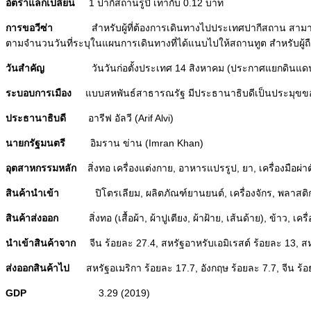
อัตราแลกเปลี่ยน
1 ปากีสถานรูปี เท่ากับ 0.12 บาท
การขอวีซ่า
สำหรับผู้ที่ต้องการเดินทางไปประเทศปากีสถาน สามารถดำเ
ตามจำนวนวันที่ระบุในแผนการเดินทางที่ได้แนบไปให้สถานทูต สำหรับผู้
วันสำคัญ
วันวันก่อตั้งประเทศ 14 สิงหาคม (ประกาศแยกดินแดน
ระบอบการเมือง
แบบสหพันธ์สาธารณรัฐ มีประธานาธิบดีเป็นประมุข
ประธานาธิบดี
อารีฟ อัลวี (Arif Alvi)
นายกรัฐมนตรี
อิมราน ข่าน (Imran Khan)
อุตสาหกรรมหลัก
สิ่งทอ เครื่องแต่งกาย, อาหารแปรรูป, ยา, เครื่องมือผ่าตัด
สินค้านำเข้า
ปิโตรเลียม, ผลิตภัณฑ์ยานยนต์, เครื่องจักร, พลาสต
สินค้าส่งออก
สิ่งทอ (เสื้อผ้า, ผ้าปูเตียง, ผ้าฝ้าย, เส้นด้าย), ข้าว, เคร
นำเข้าสินค้าจาก
จีน ร้อยละ 27.4, สหรัฐอาหรับเอมิเรสต์ ร้อยละ 13, สหรั
ส่งออกสินค้าไป
สหรัฐอเมริกา ร้อยละ 17.7, อังกฤษ ร้อยละ 7.7, จีน ร้อย
GDP
3.29 (2019)