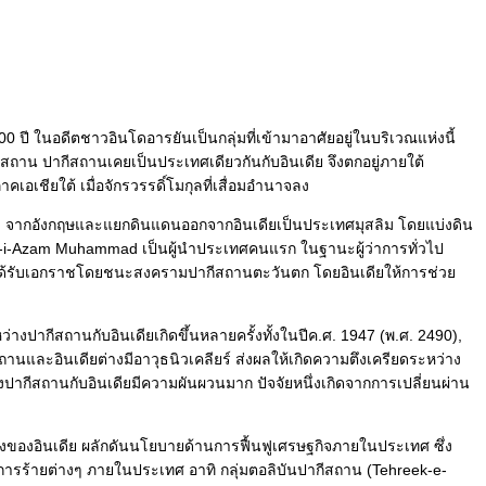
00 ปี ในอดีตชาวอินโดอารยันเป็นกลุ่มที่เข้ามาอาศัยอยู่ในบริเวณแห่งนี้
นิสถาน ปากีสถานเคยเป็นประเทศเดียวกันกับอินเดีย จึงตกอยู่ภายใต้
อเชียใต้ เมื่อจักรวรรดิ์โมกุลที่เสื่อมอำนาจลง
0) จากอังกฤษและแยกดินแดนออกจากอินเดียเป็นประเทศมุสลิม โดยแบ่งดิน
-i-Azam Muhammad เป็นผู้นำประเทศคนแรก ในฐานะผู้ว่าการทั่วไป
อกได้รับเอกราชโดยชนะสงครามปากีสถานตะวันตก โดยอินเดียให้การช่วย
ากีสถานกับอินเดียเกิดขึ้นหลายครั้งทั้งในปีค.ศ. 1947 (พ.ศ. 2490),
นและอินเดียต่างมีอาวุธนิวเคลียร์ ส่งผลให้เกิดความตึงเครียดระหว่าง
งปากีสถานกับอินเดียมีความผันผวนมาก ปัจจัยหนึ่งเกิดจากการเปลี่ยนผ่าน
องอินเดีย ผลักดันนโยบายด้านการฟื้นฟูเศรษฐกิจภายในประเทศ ซึ่ง
อการร้ายต่างๆ ภายในประเทศ อาทิ กลุ่มตอลิบันปากีสถาน (Tehreek-e-