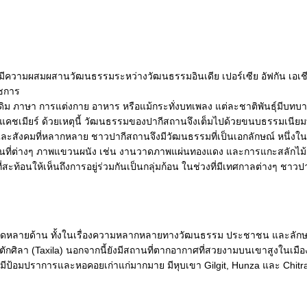
ีความผสมผสานวัฒนธรรมระหว่างวัฒนธรรมอินเดีย เปอร์เซีย อัฟกัน เอเช
าชการ
ดเดิม ภาษา การแต่งกาย อาหาร หรือแม้กระทั่งบทเพลง แต่ละชาติพันธุ์มีบทบ
และแคชเมียร์ ด้วยเหตุนี้ วัฒนธรรมของปากีสถานจึงเต็มไปด้วยขนบธรรมเนียมท
สังคมที่หลากหลาย ชาวปากีสถานจึงมีวัฒนธรรมที่เป็นเอกลักษณ์ หนึ่งใน
ที่ต่างๆ ภาพแขวนผนัง เช่น งานวาดภาพแผ่นทองแดง และการแกะสลักไม้ เฟ
ที่สะท้อนให้เห็นถึงการอยู่ร่วมกันเป็นกลุ่มก้อน ในช่วงที่มีเทศกาลต่างๆ
ดึงดูดหลายด้าน ทั้งในเรื่องความหลากหลายทางวัฒนธรรม ประชาชน และลักษณ
กศิลา (Taxila) นอกจากนี้ยังมีสถานที่ตากอากาศที่สวยงามบนเขาสูงในเมือง 
้อมปราการและหอคอยเก่าแก่มากมาย มีหุบเขา Gilgit, Hunza และ Chitral เ