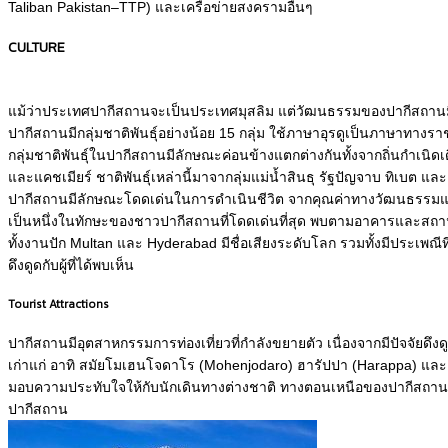
Taliban Pakistan–TTP) และเครือข่ายสงครามอื่นๆ
CULTURE
แม้ว่าประเทศปากีสถานจะเป็นประเทศมุสลิม แต่วัฒนธรรมของปากีสถานม
ปากีสถานมีกลุ่มชาติพันธุ์อย่างน้อย 15 กลุ่ม ใช้ภาษาอุรดูเป็นภาษาทางร
กลุ่มชาติพันธุ์ในปากีสถานมีลักษณะค่อนข้างแตกต่างกันทั้งจากถิ่นกำเนิ
และแคชเมียร์ ชาติพันธุ์เหล่านี้มาจากลุ่มแม่น้ำสินธุ รัฐปัญจาบ ทิเบต 
ปากีสถานมีลักษณะโดดเด่นในการดำเนินชีวิต จากคุณค่าทางวัฒนธรรมและ
เป็นหนึ่งในทักษะของชาวปากีสถานที่โดดเด่นที่สุด พบตามอาคารและสถาน
ทั้งงานปัก Multan และ Hyderabad มีชื่อเสียงระดับโลก รวมทั้งมีประเพณี
ดึงดูดกับผู้ที่ได้พบเห็น
Tourist Attractions
ปากีสถานมีอุตสาหกรรมการท่องเที่ยวที่กำลังขยายตัว เนื่องจากมีปัจจัย
เก่าแก่ อาทิ สมัยโมเฮนโจดาโร (Mohenjodaro) ฮารัปปา (Harappa) และตั
มอบความประทับใจให้กับนักเดินทางต่างชาติ ทางตอนเหนือของปากีสถานมีป
ปากีสถาน