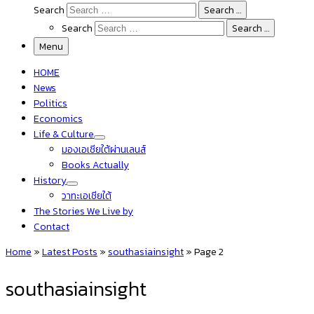
Search
Search …
Search
Search …
Menu
HOME
News
Politics
Economics
Life & Culture
มองเอเชียใต้ผ่านเลนส์
Books Actually
History
วาทะเอเชียใต้
The Stories We Live by
Contact
Home
»
Latest Posts
»
southasiainsight
»
Page 2
southasiainsight