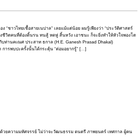
ื่อง “ชาวไทยเชื้อสายเนปาล” เลยแม้แต่น้อย ผมรู้เพียงว่า “ประวัติศาสตร์
งชีวิตคนที่ต้องดิ้นรน ทนสู้ หดหู่ สิ้นหวัง เอาชนะ ก็จะยิ่งทำให้หัวใจพองโต
ยนกับท่านคเณศ ประสาท ธกาล (H.E. Ganesh Prasad Dhakal)
รพบปะครั้งนั้นได้กระตุ้น “ต่อมอยากรู้” […]
็มไปด้วยความมหัศจรรย์ ไม่ว่าจะวัฒนธรรม ดนตรี ภาพยนตร์ เทศกาล ผู้คน