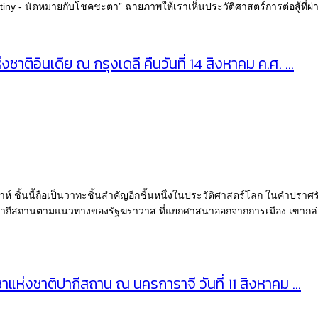
th Destiny - นัดหมายกับโชคชะตา” ฉายภาพให้เราเห็นประวัติศาสตร์การต่อสู้
ชาติอินเดีย ณ กรุงเดลี คืนวันที่ 14 สิงหาคม ค.ศ. …
าห์ ชิ้นนี้ถือเป็นวาทะชิ้นสำคัญอีกชิ้นหนึ่งในประวัติศาสตร์โลก ในคำปร
ากีสถานตามแนวทางของรัฐฆราวาส ที่แยกศาสนาออกจากการเมือง เขากล่าว
ชชาแห่งชาติปากีสถาน ณ นครการาจี วันที่ 11 สิงหาคม …