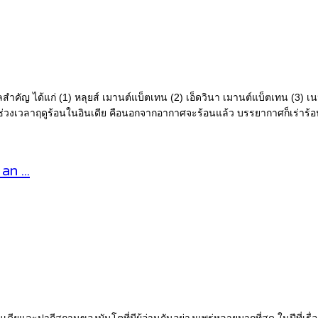
ลสำคัญ ได้แก่ (1) หลุยส์ เมานต์แบ็ตเทน (2) เอ็ดวินา เมานต์แบ็ตเทน (3) เ
นช่วงเวลาฤดูร้อนในอินเดีย คือนอกจากอากาศจะร้อนแล้ว บรรยากาศก็เร่าร้อน
 an …
ียและปากีสถานของมันโตที่มีผู้อ่านกันอย่างแพร่หลายมากที่สุด ในปีที่เรื่องสั้นเ