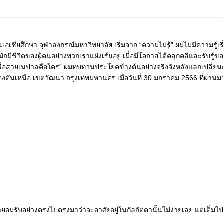
เอเชียศึกษา จุฬาลงกรณ์มหาวิทยาลัย เริ่มจาก “ความไม่รู้” ผมไม่มีความรู้เร
นมักมีชีวิตของผู้คนอย่างพวกเราแฝงเร้นอยู่ เมื่อมีโอกาสได้คลุกคลีและรับรู้ขอ
ยเชื้อสายเนปาลคือใคร” ผมทบทวนประโยคข้างต้นอย่างจริงจังหลังแลกเปลี่
หนือ เขตวัฒนา กรุงเทพมหานคร เมื่อวันที่ 30 มกราคม 2566 ที่ผ่านมา กา
 เขายอมรับอย่างตรงไปตรงมาว่าจะอาศัยอยู่ในกัลกัตตานั้นไม่ง่ายเลย แต่เต