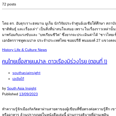
72 posts
โดย ดร. อับดุรเราะฮหมาน มูเก็ม นักวิจัยประจำศูนย์เอเชียใต้ศึกษา สถาบัน
ชาติพันธุ์ และเรื่องเล่า” เป็นสิ่งที่น่าสนใจเสมอ เพราะในเรื่องราวเหล่านั้
มาพร้อมกับแรงขับและ “บทเรียนชีวิต” ซึ่งยากจะประเมินค่าได้ “ชาวไท
เอกอัครราชทูตเนปาล ประจำประเทศไทย ซอยปรีดี พนมยงค์ 27 แขวงคลองตันเ
History
Life & Culture
News
คนไทยเชื้อสายเนปาล: ดาวเรืองมิร่วงโรย (ตอนที่ 1)
southasiainsight
เอเชียใต้
by
South Asia Insight
Published
13/09/2023
ทำความรู้จักเมืองกัลกัตตาผ่านสายตาของผู้เขียนที่ซื่อตรงต่อความรู้สึก
หรืออาหาร ล้วนปรากฏอยู่ในหนังสือเล่มนี้ ผ่านการอธิบายที่อ่านเพลิน