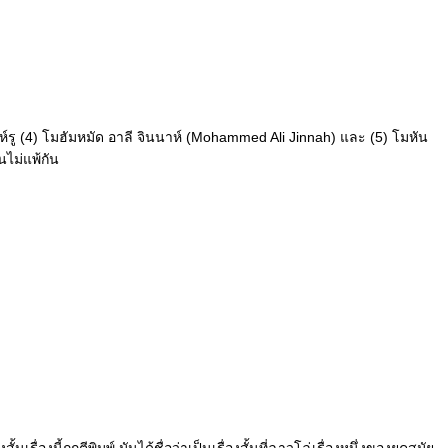
นห์รู (4) โมฮัมหมัด อาลี จินนาห์ (Mohammed Ali Jinnah) และ (5) โมหัน
ไม่แพ้กัน
รื่องนี้ถูกตีพิมพ์ มันได้ชื่อว่าเป็นเรื่องสั้นที่ฉาวโฉ่เรื่องหนึ่งของยุคสมัย