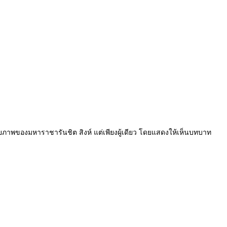
จฉริยภาพของมหาราชารันชิต สิงห์ แต่เพียงผู้เดียว โดยแสดงให้เห็นบทบาท