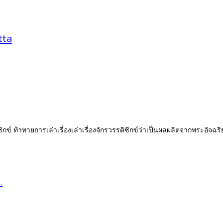
tta
ิซิกข์ ท้าทายการเล่าเรื่องเล่าเรื่องจักรวรรดิซิกข์ว่าเป็นผลผลิตจากพระอั
…