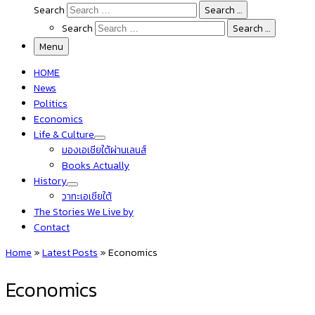
Search
Search …
Search
Search …
Menu
HOME
News
Politics
Economics
Life & Culture
มองเอเชียใต้ผ่านเลนส์
Books Actually
History
วาทะเอเชียใต้
The Stories We Live by
Contact
Home
»
Latest Posts
»
Economics
Economics