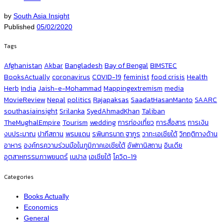
by
South Asia Insight
Published
05/02/2020
Tags
Afghanistan
Akbar
Bangladesh
Bay of Bengal
BIMSTEC
BooksActually
coronavirus
COVID-19
feminist
food crisis
Health
Herb
India
Jaish-e-Mohammad
Mappingextremism
media
MovieReview
Nepal
politics
Rajapaksas
SaadatHasanManto
SAARC
southasiainsight
Srilanka
SyedAhmadKhan
Taliban
TheMughalEmpire
Tourism
wedding
การท่องเที่ยว
การสื่อสาร
การเงิน
งบประมาณ
ปากีสถาน
พรมแดน
รพินทรนาถ ฐากูร
วาทะเอเชียใต้
วิกฤติทางด้าน
อาหาร
องค์กรความร่วมมือในภูมิภาคเอเชียใต้
อัฟกานิสถาน
อินเดีย
อุตสาหกรรมภาพยนตร์
เนปาล
เอเชียใต้
โควิด-19
Categories
Books Actually
Economics
General