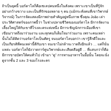
ถ้าเป็นยุคนี้ บอร์ดาโลก็คือเซเลปคนหนึ่งในสังคม เพราะเขาเป็นที่รู้จัก
อย่างกว้างขวาง และเป็นที่รักของหลาย ๆ คน (แม้กระทั่งคนที่เขาวิพากษ์
วิจารณ์) ในการจัดแสดงมีภาพถ่ายสำคัญอยู่หนึ่งภาพ ซึ่งคุณ João เล่า
ประวัติศาสตร์ของภาพนี้ว่า ในช่วงปลายชีวิตของบอร์ดาโล มีการจัดงาน
เลี้ยงใหญ่ให้กับเขาที่โรงละครแห่งหนึ่ง มีการเชิญนักการเมืองที่เขา
เขียน/วาดถึงมาร่วมงาน และทุกคนก็เต็มใจมาร่วมงาน เพราะคนเหล่า
นั้นไม่ได้คิดว่าบอร์ดาโลเป็นศัตรู จนบอร์ดาโลบอกว่า เขารู้สึกดีใจและ
เป็นเกียรติที่คนเหล่านี้ดีกับเขา จนเขาไม่กล้าจะวาดถึงอีกแล้ว … แต่ก็นั่น
แหล่ะ บอร์ดาโลก็ยังวาดการ์ตูนวิพากษ์และเสียดสีอยู่ดี … ที่แสบกว่าก็คือ
มีการขายบัตรให้คนทั่วไป เข้ามา “ดู” การทานอาหารในมื้อนั้น โดยจะนั่ง
ดูจากชั้น 2 และ 3 ของโรงละคร