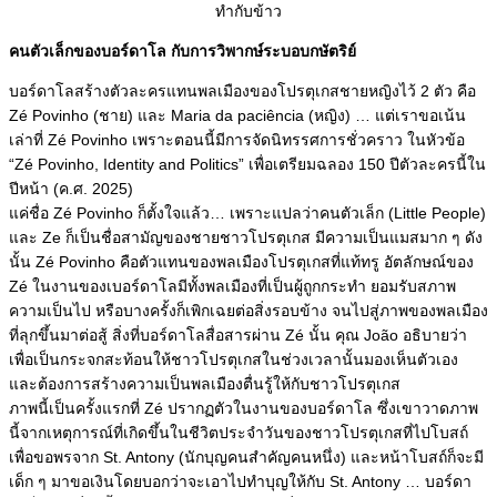
ทำกับข้าว
คนตัวเล็กของบอร์ดาโล กับการวิพากษ์ระบอบกษัตริย์
บอร์ดาโลสร้างตัวละครแทนพลเมืองของโปรตุเกสชายหญิงไว้ 2 ตัว คือ
Zé Povinho (ชาย) และ Maria da paciência (หญิง) … แต่เราขอเน้น
เล่าที่ Zé Povinho เพราะตอนนี้มีการจัดนิทรรศการชั่วคราว ในหัวข้อ
“Zé Povinho, Identity and Politics” เพื่อเตรียมฉลอง 150 ปีตัวละครนี้ใน
ปีหน้า (ค.ศ. 2025)
แค่ชื่อ Zé Povinho ก็ตั้งใจแล้ว… เพราะแปลว่าคนตัวเล็ก (Little People)
และ Ze ก็เป็นชื่อสามัญของชายชาวโปรตุเกส มีความเป็นแมสมาก ๆ ดัง
นั้น Zé Povinho คือตัวแทนของพลเมืองโปรตุเกสที่แท้ทรู อัตลักษณ์ของ
Zé ในงานของเบอร์ดาโลมีทั้งพลเมืองที่เป็นผู้ถูกกระทำ ยอมรับสภาพ
ความเป็นไป หรือบางครั้งก็เพิกเฉยต่อสิ่งรอบข้าง จนไปสู่ภาพของพลเมือง
ที่ลุกขึ้นมาต่อสู้ สิ่งที่บอร์ดาโลสื่อสารผ่าน Zé นั้น คุณ João อธิบายว่า
เพื่อเป็นกระจกสะท้อนให้ชาวโปรตุเกสในช่วงเวลานั้นมองเห็นตัวเอง
และต้องการสร้างความเป็นพลเมืองตื่นรู้ให้กับชาวโปรตุเกส
ภาพนี้เป็นครั้งแรกที่ Zé ปรากฏตัวในงานของบอร์ดาโล ซึ่งเขาวาดภาพ
นี้จากเหตุการณ์ที่เกิดขึ้นในชีวิตประจำวันของชาวโปรตุเกสที่ไปโบสถ์
เพื่อขอพรจาก St. Antony (นักบุญคนสำคัญคนหนึ่ง) และหน้าโบสถ์ก็จะมี
เด็ก ๆ มาขอเงินโดยบอกว่าจะเอาไปทำบุญให้กับ St. Antony … บอร์ดา