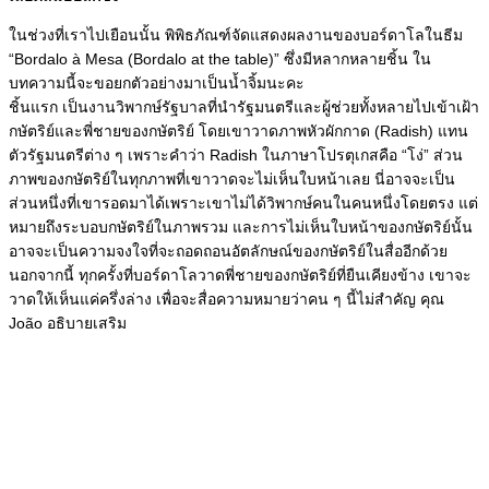
ในช่วงที่เราไปเยือนนั้น พิพิธภัณฑ์จัดแสดงผลงานของบอร์ดาโลในธีม
“Bordalo à Mesa (Bordalo at the table)” ซึ่งมีหลากหลายชิ้น ใน
บทความนี้จะขอยกตัวอย่างมาเป็นน้ำจิ้มนะคะ
ชิ้นแรก เป็นงานวิพากษ์รัฐบาลที่นำรัฐมนตรีและผู้ช่วยทั้งหลายไปเข้าเฝ้า
กษัตริย์และพี่ชายของกษัตริย์ โดยเขาวาดภาพหัวผักกาด (Radish) แทน
ตัวรัฐมนตรีต่าง ๆ เพราะคำว่า Radish ในภาษาโปรตุเกสคือ “โง่” ส่วน
ภาพของกษัตริย์ในทุกภาพที่เขาวาดจะไม่เห็นใบหน้าเลย นี่อาจจะเป็น
ส่วนหนึ่งที่เขารอดมาได้เพราะเขาไม่ได้วิพากษ์คนในคนหนึ่งโดยตรง แต่
หมายถึงระบอบกษัตริย์ในภาพรวม และการไม่เห็นใบหน้าของกษัตริย์นั้น
อาจจะเป็นความจงใจที่จะถอดถอนอัตลักษณ์ของกษัตริย์ในสื่ออีกด้วย
นอกจากนี้ ทุกครั้งที่บอร์ดาโลวาดพี่ชายของกษัตริย์ที่ยืนเคียงข้าง เขาจะ
วาดให้เห็นแค่ครึ่งล่าง เพื่อจะสื่อความหมายว่าคน ๆ นี้ไม่สำคัญ คุณ
João อธิบายเสริม