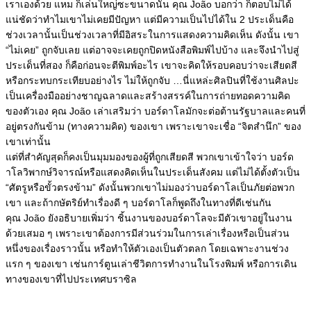
เราเองด้วย แหม ก็เล่นใหญ่ซะขนาดนั้น คุณ João บอกว่า ก็ตอบไม่ได้
แน่ชัดว่าทำไมเขาไม่เคยมีปัญหา แต่มีความเป็นไปได้ใน 2 ประเด็นคือ
ช่วงเวลานั้นเป็นช่วงเวลาที่มีอิสระในการแสดงความคิดเห็น ดังนั้น เขา
“ไม่เคย” ถูกจับเลย แต่อาจจะเคยถูกปิดหนังสือพิมพ์ไปบ้าง และจึงนำไปสู่
ประเด็นที่สอง ก็คือก่อนจะตีพิมพ์อะไร เขาจะคิดให้รอบคอบว่าจะเสียดสี
หรือกระทบกระเทียบอย่างไร ไม่ให้ถูกจับ …นี่แหล่ะศิลปินที่ใช้งานศิลปะ
เป็นเครื่องมืออย่างชาญฉลาดและสร้างสรรค์ในการถ่ายทอดความคิด
ของตัวเอง คุณ João เล่าเสริมว่า บอร์ดาโลมักจะต่อต้านรัฐบาลและคนที่
อยู่ตรงกันข้าม (ทางความคิด) ของเขา เพราะเขาจะเชื่อ “จิตสำนึก” ของ
เขาเท่านั้น
แต่ที่สำคัญสุดก็คงเป็นมุมมองของผู้ที่ถูกเสียดสี พวกเขาเข้าใจว่า บอร์ด
าโลวิพากษ์วิจารณ์หรือแสดงคิดเห็นในประเด็นสังคม แต่ไม่ได้ตั้งตัวเป็น
“ศัตรูหรือขั้วตรงข้าม” ดังนั้นพวกเขาไม่มองว่าบอร์ดาโลเป็นภัยต่อพวก
เขา และถ้ากษัตริย์ทำเรื่องดี ๆ บอร์ดาโลก็พูดถึงในทางที่ดีเช่นกัน
คุณ João ยังอธิบายเพิ่มว่า ชิ้นงานของบอร์ดาโลจะมีตัวเขาอยู่ในงาน
ด้วยเสมอ ๆ เพราะเขาต้องการมีส่วนร่วมในการเล่าเรื่องหรือเป็นส่วน
หนึ่งของเรื่องราวนั้น หรือทำให้ตัวเองเป็นตัวตลก โดยเฉพาะงานช่วง
แรก ๆ ของเขา เช่นการ์ตูนเล่าชีวิตการทำงานในโรงพิมพ์ หรือการเดิน
ทางของเขาที่ไปประเทศบราซิล