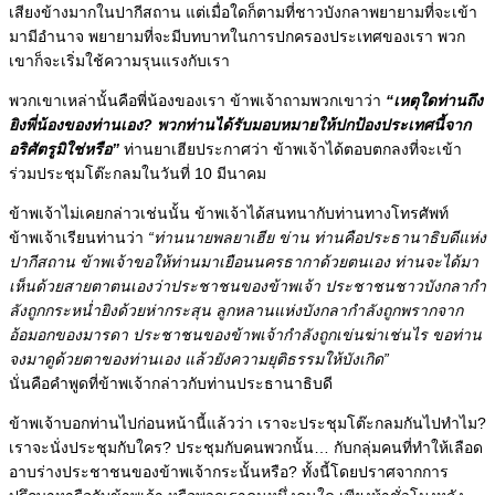
เสียงข้างมากในปากีสถาน แต่เมื่อใดก็ตามที่ชาวบังกลาพยายามที่จะเข้า
มามีอำนาจ พยายามที่จะมีบทบาทในการปกครองประเทศของเรา พวก
เขาก็จะเริ่มใช้ความรุนแรงกับเรา
พวกเขาเหล่านั้นคือพี่น้องของเรา ข้าพเจ้าถามพวกเขาว่า
“เหตุใดท่านถึง
ยิงพี่น้องของท่านเอง? พวกท่านได้รับมอบหมายให้ปกป้องประเทศนี้จาก
อริศัตรูมิใช่หรือ”
ท่านยาเฮียประกาศว่า ข้าพเจ้าได้ตอบตกลงที่จะเข้า
ร่วมประชุมโต๊ะกลมในวันที่ 10 มีนาคม
ข้าพเจ้าไม่เคยกล่าวเช่นนั้น ข้าพเจ้าได้สนทนากับท่านทางโทรศัพท์
ข้าพเจ้าเรียนท่านว่า
“ท่านนายพลยาเฮีย ข่าน ท่านคือประธานาธิบดีแห่ง
ปากีสถาน ข้าพเจ้าขอให้ท่านมาเยือนนครธากาด้วยตนเอง ท่านจะได้มา
เห็นด้วยสายตาตนเองว่าประชาชนของข้าพเจ้า ประชาชนชาวบังกลากำ
ลังถูกกระหน่ำยิงด้วยห่ากระสุน ลูกหลานแห่งบังกลากำลังถูกพรากจาก
อ้อมอกของมารดา ประชาชนของข้าพเจ้ากำลังถูกเข่นฆ่าเช่นไร ขอท่าน
จงมาดูด้วยตาของท่านเอง แล้วยังความยุติธรรมให้บังเกิด”
นั่นคือคำพูดที่ข้าพเจ้ากล่าวกับท่านประธานาธิบดี
ข้าพเจ้าบอกท่านไปก่อนหน้านี้แล้วว่า เราจะประชุมโต๊ะกลมกันไปทำไม?
เราจะนั่งประชุมกับใคร?
ประชุมกับคนพวกนั้น… กับกลุ่มคนที่ทำให้เลือด
อาบร่างประชาชนของข้าพเจ้ากระนั้นหรือ?
ทั้งนี้โดยปราศจากการ