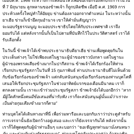
เมื่อปีค.ศ. 1966 ระหว่างการเคลื่อนไหวเพื่อข้อเรียกร้องหกประการในวัน
ที่ 7 มิถุนายน
ลูกหลานของข้าพเจ้า ก็ถูกปลิดชีพ
เมื่อปี ค.ศ. 1969 การ
ประท้วงครั้งใหญ่ทำให้อัยยุบ ข่านต้องลาออกจากตำแหน่ง ในระหว่างนั้น
ยาเฮีย ข่านก็เข้ายึดกุมอำนาจ เขาให้คำมั่นสัญญาว่า
จะมอบรัฐธรรมนูญ จะมอบประชาธิปไตยให้กับประเทศชาติ เราจึง
ยอมรับได้ แต่หลังจากนั้นก็เป็นไปตามที่บันทึกไว้ในประวัติศาสตร์ เราได้
รับเลือกตั้ง
ในวันนี้ ข้าพเจ้าได้เข้าพบประธานาธิบดียาเฮีย ข่านเพื่อพูดคุยกันใน
ประเด็นต่างๆ ไม่ใช่เพียงแต่ในฐานะผู้นำของชาวบังกลา แต่ในฐานะ
ผู้นำของพรรคเสียงข้างมากในปากีสถาน ข้าพเจ้าได้เรียกร้องให้ท่าน
เรียกประชุมรัฐสภาในวันที่ 15 กุมภาพันธ์ ท่านประธานาธิบดีไม่เห็นด้วย
กับข้อเรียกร้องของข้าพเจ้า แต่กลับสนับสนุนข้อเรียกร้องของท่านบุตโตที่
เสนอให้เรียกประชุมรัฐสภาในช่วงอาทิตย์แรกของเดือนมีนาคม เราก็
ตกลงตามนั้น เราจะเข้าร่วมประชุมรัฐสภา
ข้าพเจ้ายังได้บอกอีกว่า
“หาก
มีผู้ใดสักหนึ่งคนมีข้อเสนอที่น่ารับฟัง เราก็จะสนับสนุนผู้นั้นแม้ว่าเราจะ
เป็นฝ่ายกุมเสียงข้างมากก็ตาม”
ท่านบุตโตได้เดินทางมาที่นี่ เพื่อร่วมหารือและบอกกับเราว่าประตูสำหรับ
การเจรจานั้นยังเปิดกว้างอยู่เสมอ และเราก็ยังเจรจากันได้ หลังจากนั้น
เราก็ได้พูดคุยกับผู้นำท่านอื่นๆ และบอกว่า
“ขอเชิญทุกท่านมานั่งสนทนา
กัน และร่วมกันร่างรัฐธรรมนูญ”
ท่านบุตโตกลับประกาศว่า ถ้าสมาชิก