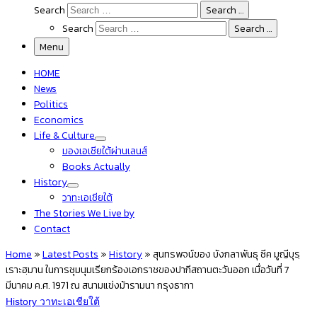
Search
Search …
Search
Search …
Menu
HOME
News
Politics
Economics
Life & Culture
มองเอเชียใต้ผ่านเลนส์
Books Actually
History
วาทะเอเชียใต้
The Stories We Live by
Contact
Home
»
Latest Posts
»
History
»
สุนทรพจน์ของ บังกลาพันธุ ซีค มูญีบุรฺ
เราะฮฺมาน ในการชุมนุมเรียกร้องเอกราชของปากีสถานตะวันออก เมื่อวันที่ 7
มีนาคม ค.ศ. 1971 ณ สนามแข่งม้ารามนา กรุงธากา
History
วาทะเอเชียใต้