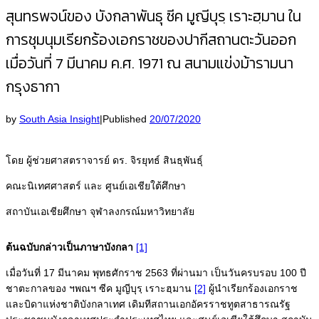
สุนทรพจน์ของ บังกลาพันธุ ซีค มูญีบุรฺ เราะฮฺมาน ใน
การชุมนุมเรียกร้องเอกราชของปากีสถานตะวันออก
เมื่อวันที่ 7 มีนาคม ค.ศ. 1971 ณ สนามแข่งม้ารามนา
กรุงธากา
by
South Asia Insight
|
Published
20/07/2020
โดย ผู้ช่วยศาสตราจารย์ ดร. จิรยุทธ์ สินธุพันธุ์
คณะนิเทศศาสตร์ และ ศูนย์เอเชียใต้ศึกษา
สถาบันเอเชียศึกษา
จุฬาลงกรณ์มหาวิทยาลัย
ต้นฉบับกล่าวเป็นภาษาบังกลา
[1]
เมื่อวันที่ 17 มีนาคม พุทธศักราช 2563 ที่ผ่านมา เป็นวันครบรอบ 100 ปี
ชาตะกาลของ ฯพณฯ ซีค มูญีบุรฺ เราะฮฺมาน
[2]
ผู้นำเรียกร้องเอกราช
และบิดาแห่งชาติบังกลาเทศ เดิมทีสถานเอกอัครราชทูตสาธารณรัฐ