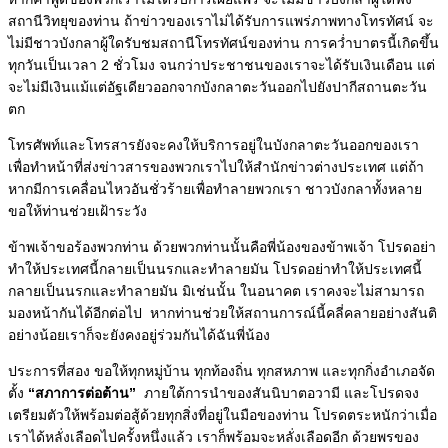
สถานีวิทยุของท่าน ถ้าข่าวของเราไม่ได้รับการแพร่ภาพทางโทรทัศน์
จะ
ไม่มีชาวบังกลาผู้ใดรับชมสถานีโทรทัศน์ของท่าน การคว่ำบาตรนี้เกิดขึ้น
ทุกวันเป็นเวลา 2 ชั่วโมง
จนกว่าประชาชนของเราจะได้รับเงินเดือน
แต่
จะไม่มีเงินแม้แต่อัฐเดียวออกจากบังกลาตะวันออกไปยังปากีสถานตะวัน
ตก
โทรศัพท์และโทรสารยังจะคงให้บริการอยู่ในบังกลาตะวันออกของเรา
เพื่อทำหน้าที่ส่งข่าวสารของพวกเราไปให้สำนักข่าวต่างประเทศ
แต่ถ้า
หากมีการเคลื่อนไหวอันชั่วร้ายเพื่อทำลายพวกเรา ชาวบังกลาทั้งหลาย
ขอให้ท่านช่วยเฝ้าระวัง
ข้าพเจ้าขอร้องพวกท่าน ด้วยพวกท่านนั้นคือพี่น้องของข้าพเจ้า
โปรดอย่า
ทำให้ประเทศนี้กลายเป็นนรกและทำลายมัน
โปรดอย่าทำให้ประเทศนี้
กลายเป็นนรกและทำลายมัน มิเช่นนั้น ในอนาคต เราคงจะไม่สามารถ
มองหน้ากันได้อีกต่อไป
หากท่านช่วยให้สถานการณ์นี้คลี่คลายอย่างสันติ
อย่างน้อยเราก็จะยังคงอยู่ร่วมกันได้ฉันพี่น้อง
ประการที่สอง ขอให้ทุกหมู่บ้าน ทุกท้องถิ่น ทุกสหภาพ และทุกกิ่งอำเภอจัด
ตั้ง
“สภาการต่อต้าน”
ภายใต้การนำของสันนิบาตอวามี และโปรดจง
เตรียมตัวให้พร้อมต่อสู้ด้วยทุกสิ่งที่อยู่ในมือของท่าน
โปรดตระหนักว่าเมื่อ
เราได้หลั่งเลือดไปครั้งหนึ่งแล้ว เราก็พร้อมจะหลั่งเลือดอีก
ด้วยพรของ