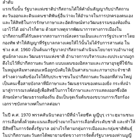
ลำดับ
แรกเริ่มนั้น รัฐบาลแห่งชาติปากีสถานได้ให้คำมั่นสัญญากับปากีสถาน
ตะวันออกและดินแดนชาติพันธุ์อื่นว่าจะให้อำนาจในการปกครองตนเอง
และให้สิทธิในการรักษาภาษาและอัตลักษณ์ทางวัฒนธรรมของท้องถิ่น
เอาไว้ได้ อย่างไรก็ตาม ด้วยสาเหตุจากพัฒนาการทางการเมืองใน
ปากีสถานที่ได้รับผลจากสถานการณ์สงครามเย็นและการรัฐประหารโดย
กองทัพ ทำให้สัญญาที่รัฐบาลกลางเคยให้ไว้นั้นไม่ได้รับการสานต่อ ใน
ช่วง ค.ศ. 1960 เป็นต้นมารัฐบาลปากีสถานดำเนินนโยบายรวบอำนาจสู่
ศูนย์กลางและวัฒนธรรมแห่งชาติ อำนาจการบริหารและงบประมาณถูก
ดึงไปไว้ที่ปากีสถานตะวันตก แบบแผนของอิสลามและภาษาอุรดูที่ใช้กัน
ในหมู่มุสลิมทางตอนเหนือถูกบังคับให้เป็นศาสนาและภาษาประจำชาติ
สร้างความคับข้องใจให้กับประชาชนในปากีสถานตะวันออกที่ส่วนใหญ่
เป็นคนเชื้อสายบังกลาที่มีภาษาและวัฒนธรรมของตนเองยิ่ง กระทั่งนำ
มาสู่การรณรงค์ต่อสู้เพื่อสิทธิในการใช้ภาษาและการแสดงออกซึ่งอัต
ลักษณ์ทางวัฒนธรรมท้องถิ่น อันเป็นจุดเริ่มต้นของขบวนการเรียกร้อง
เอกราชบังกลาเทศในกาลต่อมา
ในปี ค.ศ. 1970 พรรคสันนิบาตอวามีที่นำโดยซีค มูญีบุรฺ เราะฮฺมานชนะ
การเลือกตั้งด้วยคะแนนเสียงข้างมากในการเลือกตั้งระดับชาติ และทำให้
มีสิทธิ์ในการจัดตั้งรัฐบาล อย่างไรก็ตามกลุ่มการเมืองและกลุ่มชาติพันธุ์
ในปากีสถานตะวันตกได้พยายามขัดขวางการจัดตั้งรัฐบาลของท่านมูญี