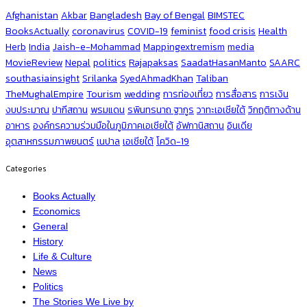
Afghanistan
Akbar
Bangladesh
Bay of Bengal
BIMSTEC
BooksActually
coronavirus
COVID-19
feminist
food crisis
Health
Herb
India
Jaish-e-Mohammad
Mappingextremism
media
MovieReview
Nepal
politics
Rajapaksas
SaadatHasanManto
SAARC
southasiainsight
Srilanka
SyedAhmadKhan
Taliban
TheMughalEmpire
Tourism
wedding
การท่องเที่ยว
การสื่อสาร
การเงิน
งบประมาณ
ปากีสถาน
พรมแดน
รพินทรนาถ ฐากูร
วาทะเอเชียใต้
วิกฤติทางด้าน
อาหาร
องค์กรความร่วมมือในภูมิภาคเอเชียใต้
อัฟกานิสถาน
อินเดีย
อุตสาหกรรมภาพยนตร์
เนปาล
เอเชียใต้
โควิด-19
Categories
Books Actually
Economics
General
History
Life & Culture
News
Politics
The Stories We Live by