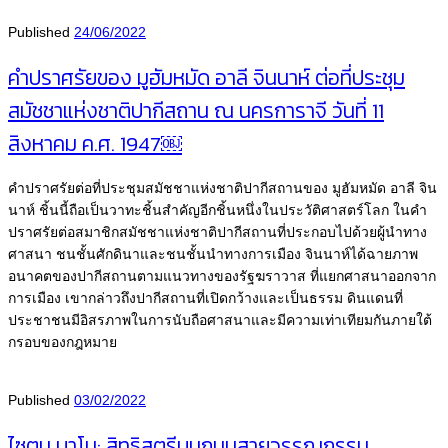
Published
24/06/2022
คำปราศรัยของ มูฮัมหมัด อาลี จินนาห์ ต่อที่ประชุม
สมัชชาแห่งชาติปากีสถาน ณ นครการาจี วันที่ 11
สิงหาคม ค.ศ. 1947￼
คำปราศรัยต่อที่ประชุมสมัชชาแห่งชาติปากีสถานของ มูฮัมหมัด อาลี จิน
นาห์ ชิ้นนี้ถือเป็นวาทะชิ้นสำคัญอีกชิ้นหนึ่งในประวัติศาสตร์โลก ในคำ
ปราศรัยต่อสมาชิกสมัชชาแห่งชาติปากีสถานที่ประกอบไปด้วยผู้นำทาง
ศาสนา ชนชั้นศักดินาและชนชั้นนำทางการเมือง จินนาห์ได้ฉายภาพ
อนาคตของปากีสถานตามแนวทางของรัฐฆราวาส ที่แยกศาสนาออกจาก
การเมือง เขากล่าวถึงปากีสถานที่เปิดกว้างและเป็นธรรม ดินแดนที่
ประชาชนมีอิสรภาพในการนับถือศาสนาและมีความเท่าเทียมกันภายใต้
กรอบของกฎหมาย
Published
03/02/2022
ไซตูน บาโน: สิทธิสตรีบนถนนสายวรรณกรรม