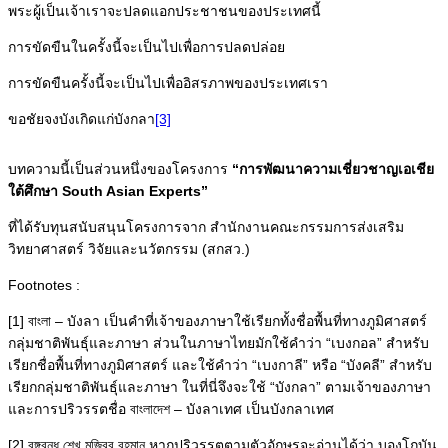
พระผู้เป็นเจ้าเราจะปลดแอกประชาชนของประเทศนี้
การขัดขืนในครั้งนี้จะเป็นไปเพื่อการปลดปล่อย
การขัดขืนครั้งนี้จะเป็นไปเพื่ออิสรภาพของประเทศเรา
ขอชัยจงบังเกิดแก่บังกลา
[3]
บทความนี้เป็นส่วนหนึ่งของโครงการ
“การพัฒนาความเชี่ยวชาญเอเชีย
ใต้ศึกษา South Asian Experts”
ที่ได้รับทุนสนับสนุนโครงการจาก สำนักงานคณะกรรมการส่งเสริม
วิทยาศาสตร์ วิจัยและนวัตกรรม (สกสว.)
Footnotes :
[1] বাংলা – บังลา เป็นคำที่เจ้าของภาษาใช้เรียกทั้งชื่อพื้นที่ทางภูมิศาสตร์
กลุ่มชาติพันธุ์และภาษา ส่วนในภาษาไทยมักใช้คำว่า “เบงกอล” สำหรับ
เรียกชื่อพื้นที่ทางภูมิศาสตร์ และใช้คำว่า “เบงกาลี” หรือ “บังคลี” สำหรับ
เรียกกลุ่มชาติพันธุ์และภาษา ในที่นี่จึงจะใช้ “บังกลา” ตามเจ้าของภาษา
และการปริวรรตชื่อ বাংলাদেশ – บังลาเทศ เป็นบังกลาเทศ
[2] বঙ্গবন্ধু শেখ মুজিবুর রহমান หากปริวรรตตามตัวอักษรจะอ่านได้ว่า บองโกบัน