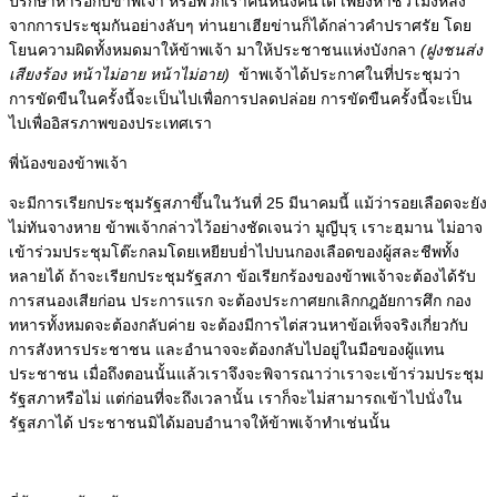
ปรึกษาหารือกับข้าพเจ้า หรือพวกเราคนหนึ่งคนใด เพียงห้าชั่วโมงหลัง
จากการประชุมกันอย่างลับๆ ท่านยาเฮียข่านก็ได้กล่าวคำปราศรัย
โดย
โยนความผิดทั้งหมดมาให้ข้าพเจ้า มาให้ประชาชนแห่งบังกลา
(ฝูงชนส่ง
เสียงร้อง หน้าไม่อาย หน้าไม่อาย)
ข้าพเจ้าได้ประกาศในที่ประชุมว่า
การขัดขืนในครั้งนี้จะเป็นไปเพื่อการปลดปล่อย
การขัดขืนครั้งนี้จะเป็น
ไปเพื่ออิสรภาพของประเทศเรา
พี่น้องของข้าพเจ้า
จะมีการเรียกประชุมรัฐสภาขึ้นในวันที่ 25 มีนาคมนี้ แม้ว่ารอยเลือดจะยัง
ไม่ทันจางหาย ข้าพเจ้ากล่าวไว้อย่างชัดเจนว่า มูญีบุรฺ เราะฮฺมาน ไม่อาจ
เข้าร่วมประชุมโต๊ะกลมโดยเหยียบย่ำไปบนกองเลือดของผู้สละชีพทั้ง
หลายได้
ถ้าจะเรียกประชุมรัฐสภา ข้อเรียกร้องของข้าพเจ้าจะต้องได้รับ
การสนองเสียก่อน ประการแรก จะต้องประกาศยกเลิกกฎอัยการศึก กอง
ทหารทั้งหมดจะต้องกลับค่าย จะต้องมีการไต่สวนหาข้อเท็จจริงเกี่ยวกับ
การสังหารประชาชน และอำนาจจะต้องกลับไปอยู่ในมือของผู้แทน
ประชาชน
เมื่อถึงตอนนั้นแล้วเราจึงจะพิจารณาว่าเราจะเข้าร่วมประชุม
รัฐสภาหรือไม่ แต่ก่อนที่จะถึงเวลานั้น เราก็จะไม่สามารถเข้าไปนั่งใน
รัฐสภาได้ ประชาชนมิได้มอบอำนาจให้ข้าพเจ้าทำเช่นนั้น