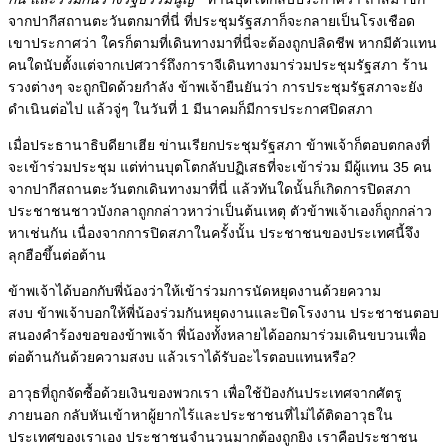
จากปากีสถานตะวันตกมาที่นี่ ที่ประชุมรัฐสภาก็จะกลายเป็นโรงเชือด
เขาประกาศว่า ใครก็ตามที่เดินทางมาที่นี่จะต้องถูกปลิดชีพ หากมีตัวแทน
คนใดนับตั้งแต่จากเปศวาร์ถึงการาจีเดินทางมาร่วมประชุมรัฐสภา ร้าน
รวงต่างๆ จะถูกปิดด้วยกำลัง ข้าพเจ้ายืนยันว่า การประชุมรัฐสภาจะยัง
ดำเนินต่อไป แล้วจู่ๆ ในวันที่ 1 มีนาคมก็มีการประกาศปิดสภา
เมื่อประธานาธิบดียาเฮีย ข่านเรียกประชุมรัฐสภา ข้าพเจ้าก็ตอบตกลงที่
จะเข้าร่วมประชุม แต่ท่านบุตโตกลับปฏิเสธที่จะเข้าร่วม
มีผู้แทน 35 คน
จากปากีสถานตะวันตกเดินทางมาที่นี่ แล้วทันใดนั้นก็เกิดการปิดสภา
ประชาชนชาวบังกลาถูกกล่าวหาว่าเป็นต้นเหตุ ตัวข้าพเจ้าเองก็ถูกกล่าว
หาเช่นกัน เนื่องจากการปิดสภาในครั้งนั้น ประชาชนของประเทศนี้จึง
ลุกฮือขึ้นต่อต้าน
ข้าพเจ้าได้บอกกับพี่น้องว่าให้เข้าร่วมการนัดหยุดงานด้วยความ
สงบ
ข้าพเจ้าบอกให้พี่น้องร่วมกันหยุดงานและปิดโรงงาน ประชาชนตอบ
สนองคำร้องขอของข้าพเจ้า
พี่น้องทั้งหลายได้ออกมาร่วมเดินขบวนเพื่อ
ต่อต้านกันด้วยความสงบ แล้วเราได้รับอะไรตอบแทนหรือ?
อาวุธที่ถูกจัดซื้อด้วยเงินของพวกเรา เพื่อใช้ป้องกันประเทศจากศัตรู
ภายนอก กลับหันเข้าหาผู้ยากไร้และประชาชนที่ไม่ได้ติดอาวุธใน
ประเทศของเราเอง ประชาชนจำนวนมากต้องถูกยิง
เราคือประชาชน