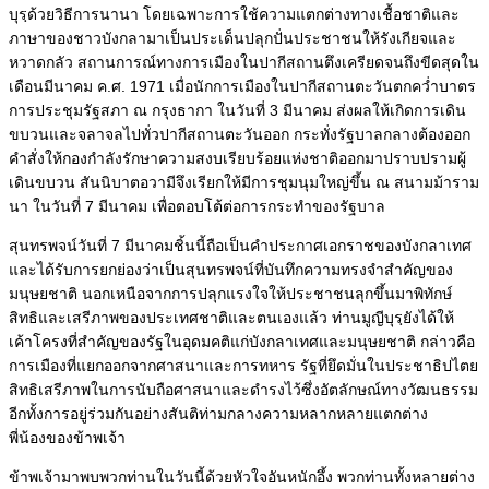
บุรฺด้วยวิธีการนานา โดยเฉพาะการใช้ความแตกต่างทางเชื้อชาติและ
ภาษาของชาวบังกลามาเป็นประเด็นปลุกปั่นประชาชนให้รังเกียจและ
หวาดกลัว สถานการณ์ทางการเมืองในปากีสถานตึงเครียดจนถึงขีดสุดใน
เดือนมีนาคม ค.ศ. 1971 เมื่อนักการเมืองในปากีสถานตะวันตกคว่ำบาตร
การประชุมรัฐสภา ณ กรุงธากา ในวันที่ 3 มีนาคม ส่งผลให้เกิดการเดิน
ขบวนและจลาจลไปทั่วปากีสถานตะวันออก กระทั่งรัฐบาลกลางต้องออก
คำสั่งให้กองกำลังรักษาความสงบเรียบร้อยแห่งชาติออกมาปราบปรามผู้
เดินขบวน สันนิบาตอวามีจึงเรียกให้มีการชุมนุมใหญ่ขึ้น ณ สนามม้าราม
นา ในวันที่ 7 มีนาคม เพื่อตอบโต้ต่อการกระทำของรัฐบาล
สุนทรพจน์วันที่ 7 มีนาคมชิ้นนี้ถือเป็นคำประกาศเอกราชของบังกลาเทศ
และได้รับการยกย่องว่าเป็นสุนทรพจน์ที่บันทึกความทรงจำสำคัญของ
มนุษยชาติ นอกเหนือจากการปลุกแรงใจให้ประชาชนลุกขึ้นมาพิทักษ์
สิทธิและเสรีภาพของประเทศชาติและตนเองแล้ว ท่านมูญีบุรฺยังได้ให้
เค้าโครงที่สำคัญของรัฐในอุดมคติแก่บังกลาเทศและมนุษยชาติ กล่าวคือ
การเมืองที่แยกออกจากศาสนาและการทหาร รัฐที่ยึดมั่นในประชาธิปไตย
สิทธิเสรีภาพในการนับถือศาสนาและดำรงไว้ซึ่งอัตลักษณ์ทางวัฒนธรรม
อีกทั้งการอยู่ร่วมกันอย่างสันติท่ามกลางความหลากหลายแตกต่าง
พี่น้องของข้าพเจ้า
ข้าพเจ้ามาพบพวกท่านในวันนี้ด้วยหัวใจอันหนักอึ้ง พวกท่านทั้งหลายต่าง