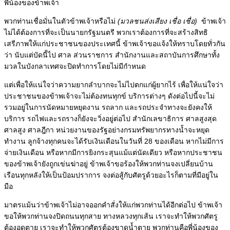
พี่น้องของข้าพเจ้า
พวกท่านเชื่อมั่นในตัวข้าพเจ้าหรือไม่
(มวลชนส่งเสียง เชื่อ เชื่อ)
ข้าพเจ้า
ไม่ได้ต้องการที่จะเป็นนายกรัฐมนตรี พวกเราต้องการที่จะสร้างสิทธิ
เสรีภาพให้แก่ประชาชนของประเทศนี้
ข้าพเจ้าขอแจ้งให้ทราบโดยทั่วกัน
ว่า นับแต่บัดนี้ไป ศาล ส่วนราชการ สำนักงานและสถาบันการศึกษาทั้ง
มวลในบังกลาเทศจะปิดทำการโดยไม่มีกำหนด
แต่เพื่อให้แน่ใจว่าความยากลำบากจะไม่ไปตกแก่ผู้ยากไร้ เพื่อให้แน่ใจว่า
ประชาชนของข้าพเจ้าจะไม่ต้องทนทุกข์
บริการต่างๆ ดังต่อไปนี้จะไม่
รวมอยู่ในการนัดหมายหยุดงาน รถลาก และรถประจำทางจะยังคงให้
บริการ รถไฟและรถรางก็ยังจะวิ่งอยู่ต่อไป สำนักเลขาธิการ ศาลสูงสุด
ศาลสูง ศาลฎีกา หน่วยงานของรัฐอย่างกรมทรัพยากรทางน้ำจะหยุด
ทำงาน ลูกจ้างทุกคนจะได้รับเงินเดือนในวันที่ 28 ของเดือน
หากไม่มีการ
จ่ายเงินเดือน หรือหากมีการยิงกระสุนแม้แต่นัดเดียว หรือหากประชาชน
ของข้าพเจ้ายังถูกเข่นฆ่าอยู่
ข้าพเจ้าขอร้องให้พวกท่านจงเปลี่ยนบ้าน
เรือนทุกหลังให้เป็นป้อมปราการ จงต่อสู้กับศัตรูด้วยอะไรก็ตามที่มีอยู่ใน
มือ
มาตรแม้นว่าข้าพเจ้าไม่อาจออกคำสั่งให้แก่พวกท่านได้อีกต่อไป ข้าพเจ้า
ขอให้พวกท่านจงปิดถนนทุกสาย ทางหลวงทุกเส้น เราจะทำให้พวกศัตรู
ต้องอดตาย เราจะทำให้พวกศัตรูต้องขาดน้ำตาย พวกท่านคือพี่น้องของ