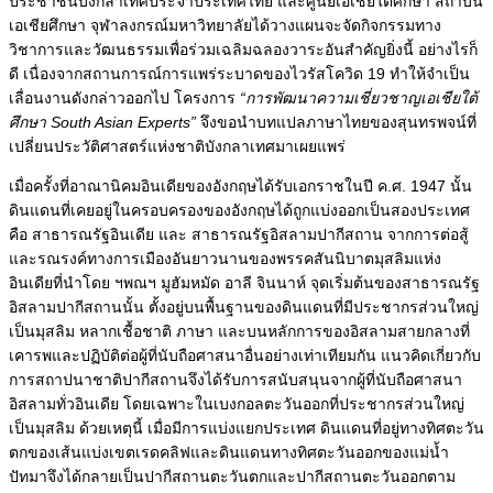
ประชาชนบังกลาเทศประจำประเทศไทย และศูนย์เอเชียใต้ศึกษา สถาบัน
เอเชียศึกษา จุฬาลงกรณ์มหาวิทยาลัยได้วางแผนจะจัดกิจกรรมทาง
วิชาการและวัฒนธรรมเพื่อร่วมเฉลิมฉลองวาระอันสำคัญยิ่งนี้ อย่างไรก็
ดี เนื่องจากสถานการณ์การแพร่ระบาดของไวรัสโควิด 19 ทำให้จำเป็น
เลื่อนงานดังกล่าวออกไป โครงการ
“การพัฒนาความเชี่ยวชาญเอเชียใต้
ศึกษา South Asian Experts”
จึงขอนำบทแปลภาษาไทยของสุนทรพจน์ที่
เปลี่ยนประวัติศาสตร์แห่งชาติบังกลาเทศมาเผยแพร่
เมื่อครั้งที่อาณานิคมอินเดียของอังกฤษได้รับเอกราชในปี ค.ศ. 1947 นั้น
ดินแดนที่เคยอยู่ในครอบครองของอังกฤษได้ถูกแบ่งออกเป็นสองประเทศ
คือ สาธารณรัฐอินเดีย และ สาธารณรัฐอิสลามปากีสถาน จากการต่อสู้
และรณรงค์ทางการเมืองอันยาวนานของพรรคสันนิบาตมุสลิมแห่ง
อินเดียที่นำโดย ฯพณฯ มูฮัมหมัด อาลี จินนาห์ จุดเริ่มต้นของสาธารณรัฐ
อิสลามปากีสถานนั้น ตั้งอยู่บนพื้นฐานของดินแดนที่มีประชากรส่วนใหญ่
เป็นมุสลิม หลากเชื้อชาติ ภาษา และบนหลักการของอิสลามสายกลางที่
เคารพและปฏิบัติต่อผู้ที่นับถือศาสนาอื่นอย่างเท่าเทียมกัน แนวคิดเกี่ยวกับ
การสถาปนาชาติปากีสถานจึงได้รับการสนับสนุนจากผู้ที่นับถือศาสนา
อิสลามทั่วอินเดีย โดยเฉพาะในเบงกอลตะวันออกที่ประชากรส่วนใหญ่
เป็นมุสลิม ด้วยเหตุนี้ เมื่อมีการแบ่งแยกประเทศ ดินแดนที่อยู่ทางทิศตะวัน
ตกของเส้นแบ่งเขตเรดคลิฟและดินแดนทางทิศตะวันออกของแม่น้ำ
ปัทมาจึงได้กลายเป็นปากีสถานตะวันตกและปากีสถานตะวันออกตาม