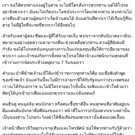
เรา
ขอให้พวกท่านจงอยู่ในค่าย จะไม่มีใครสั่งการพวกท่าน แต่ได้โปรด
อย่ายิงพวกเรา มันจะไม่เกิดประโยชน์ประการใดแก่พวกท่าน พวกท่านไม่
อาจที่จะต้านทานผู้คนกว่าเจ็ดล้านคนได้
นับแต่วันที่พวกเราได้เรียนรู้ที่จะ
ตาย ไม่มีผู้ใดที่จะกดขี่พวกเราได้อีกต่อไป
สำหรับเหล่าผู้สละชีพและผู้ที่ได้รับบาดเจ็บ
พวกเราจากสันนิบาตอวามีจะ
พยายามอย่างสุดความสามารถที่จะช่วยเหลือพวกท่าน
ส่วนผู้ที่ยังคงมี
กำลัง ขอได้โปรดสนับสนุนทางการเงินแก่กองทุนเพื่อให้การเยียวยาของ
พวกเรา และเจ้าของกิจการทั้งหลายโปรดให้ค่าจ้างแก่พนักงานทุกคนที่
เข้าร่วมการนัดประท้วงหยุดงาน 7 วันของเรา
คำแนะนำที่ข้าพเจ้าจะมีให้แก่ข้าราชการทุกท่านก็คือ จงเชื่อฟังคำพูด
ของข้าพเจ้า
นับแต่วันนี้จะไม่มีการจ่ายภาษีให้กับรัฐจนกว่าประเทศของ
เราจะได้รับเอกราช จะไม่มีใครจ่ายอะไรทั้งนั้น
จงฟังและเข้าใจด้วยว่า
ศัตรูได้บุกเข้ามาเพื่อแบ่งแยกพวกเราและปล้นสดมภ์
คนฮินดู คนมุสลิม คนบังกลา หรือคนเชื้อชาติอื่น คนทุกคนที่อาศัยอยู่บน
ผืนแผ่นดินบังกลาคือพี่น้องของเรา
หน้าที่ในการปกป้องพวกเขาเหล่านั้น
เป็นของท่าน โปรดระวังอย่าให้ชื่อเสียงของพวกเรานั้นต้องแปดเปื้อน
เจ้าหน้าที่สถานีวิทยุกระจายเสียงและโทรทัศน์ ขอให้พวกท่านรับรู้ด้วยว่า
หากคำพูดของพวกเราไม่ได้รับการเผยแพร่
จะไม่มีชาวบังกลาผู้ใดฟัง