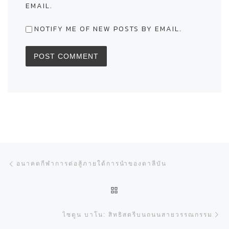
EMAIL.
NOTIFY ME OF NEW POSTS BY EMAIL.
Post navigation
Previous post
อนาคตกีฬาการต่อสู้ภายใต้การนำของตาลีบัน
BACK TO POST LIST
Ne
ไซตูน บาโน: สิทธิสตรีบนถนนสายวรรณกรรม