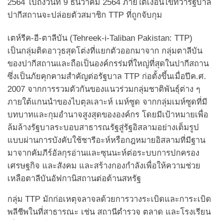
2564 ไปถึงวันที่ 9 ธันวาคม 2564 ภายใต้เงื่อนไขที่ว่ารัฐบาล
ปากีสถานจะปล่อยตัวสมาชิก TTP ที่ถูกจับกุม
เตห์รีค-อี-ตาลีบัน (Tehreek-i-Taliban Pakistan: TTP)
เป็นกลุ่มติดอาวุธสุดโต่งที่แยกตัวออกมาจาก กลุ่มตาลีบัน
ของปากีสถานและถือเป็นองค์กรร่มที่ใหญ่ที่สุดในปากีสถาน
ซึ่งเป็นภัยคุกคามสำคัญต่อรัฐบาล TTP ก่อตั้งขึ้นเมื่อปีค.ศ.
2007 จากการรวมตัวกันของแนวร่วมกลุ่มชาติพันธุ์ต่าง ๆ
ภายใต้แกนนำของไบตุลเลาะห์ เมห์ซูด จากกลุ่มเมห์ซูดที่มี
บทบาทและกุมอำนาจสูงสุดขององค์กร โดยมีเป้าหมายเพื่อ
ล้มล้างรัฐบาลระบอบสาธารณรัฐสู่รัฐอิสลามอย่างเต็มรูป
แบบผ่านการบังคับใช้ชารีอะห์หรือกฎหมายอิสลามที่มีฐาน
มาจากคัมภีร์อัลกุรอ่านและซุนนะห์ต่อระบบการปกครอง
เศรษฐกิจ และสังคม และสร้างกองกำลังเพื่อให้ความช่วย
เหลือตาลีบันอัฟกานิสถานต่อต้านสหรัฐ
กลุ่ม TTP มักก่อเหตุจลาจลด้วยการวางระเบิดและการะเบิด
พลีชีพในที่สาธารณะ เช่น สถานีตำรวจ ตลาด และโรงเรียน