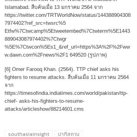
Islamabad. สืบค้นเมื่อ 13 มกราคม 2564 จาก
https://twitter.com/TRTWorldNow/status/144388904308
7974402?ref_src=twsrc%5
Etfw%7Ctwcamp%5Etweetembed%7Ctwterm%5E1443
889043087974402%7Ctwgr
%5E%7Ctwcon%5Es1_&ref_url=https%3A%2F%2Fww
w.dawn.com%2Fnews%2F1 649520 (รูปภาพ)
[6] Omer Farooq Khan. (2564). TTP chief asks his
fighters to resume attacks. สืบค้นเมื่อ 11 มกราคม 2564
จาก
https://timesofindia.indiatimes.com/world/pakistan/ttp-
chief- asks-his-fighters-to-resume-
attacks/articleshow/88214601.cms
southasiainsight
ปากีสถาน