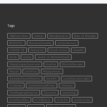
Tags
Afghanistan
Akbar
Bangladesh
Bay of Bengal
BIMSTEC
BooksActually
coronavirus
COVID-19
feminist
food crisis
Health
Herb
India
Jaish-e-Mohammad
Mappingextremism
media
MovieReview
Nepal
politics
Rajapaksas
SaadatHasanManto
SAARC
southasiainsight
Srilanka
SyedAhmadKhan
Taliban
TheMughalEmpire
Tourism
wedding
การท่องเที่ยว
การสื่อสาร
การเงิน
งบประมาณ
ปากีสถาน
พรมแดน
รพินทรนาถ ฐากูร