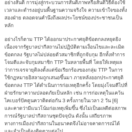
อย่างสันติ การมุ่งสู่กระบวนการสันติภาพหรือสันติวิธีต้องใช้
เวลาและดำรงอยู่บนพื้นฐานความจริงใจ ความเข้าใจของทั้ง
สองฝ่าย ตลอดจนคำนึงถึงผลประโยชน์ของประชาชนเป็น
หลัก
อย่างไรก็ตาม TTP ได้ออกมาประกาศยุติข้อตกลงหยุดยิง
เนื่องจากรัฐบาลปากีสถานไม่ปฏิบัติตามเงื่อนไขและละเมิด
ข้อตกลง รัฐบาลไม่ปล่อยตัวสมาชิกที่ถูกจับกุม อีกทั้งทำการ
โจมตีและจับกุมสมาชิก TTP ในหลายพื้นที่ โดยให้เหตุผล
ว่าการเจรจายุติลงตั้งแต่ข้อเรียกร้องของกลุ่ม TTP ในการ
ใช้กฏหมายอิสลามถูกเสนอขึ้นมา ภายหลังออกประกาศยุติ
ข้อตกลง TTP ได้ดำเนินการก่อเหตุอีกครั้ง โดยมุ่งโจมตีไปที่
ฝ่ายรักษาความปลอดภัยเป็นหลัก เช่น การก่อเหตุในแคว้น
ไคเบอร์ปัคตูนควาติดต่อกัน 3 ครั้งภายในเวลา 2 วัน [6]
และคาดว่ามีแนวโน้มก่อเหตุเพิ่มขึ้น ซึ่งไม่เป็นผลดีต่อสภาพ
การณ์รัฐบาลปากีสถานชุดปัจจุบัน ดังนั้น เสถียรภาพ
ทางการเมืองปากีสถานในอนาคตจึงไม่อาจคาดการณ์ได้
และจำเป็นต้องติดตามต่อไป