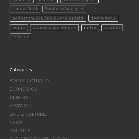
วาทะเอเชียใต้
วิกฤติทางด้านอาหาร
องค์กรความร่วมมือในภูมิภาคเอเชียใต้
อัฟกานิสถาน
อินเดีย
อุตสาหกรรมภาพยนตร์
เนปาล
เอเชียใต้
โควิด-19
Categories
BOOKS ACTUALLY
ECONOMICS
GENERAL
HISTORY
LIFE & CULTURE
NEWS
POLITICS