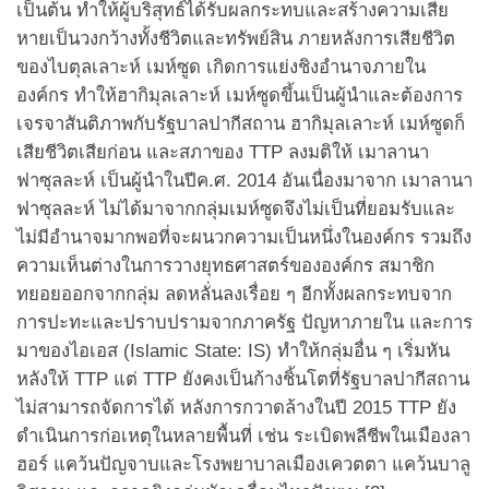
เป็นต้น ทำให้ผู้บริสุทธ์ได้รับผลกระทบและสร้างความเสีย
หายเป็นวงกว้างทั้งชีวิตและทรัพย์สิน ภายหลังการเสียชีวิต
ของไบตุลเลาะห์ เมห์ซูด เกิดการแย่งชิงอำนาจภายใน
องค์กร ทำให้ฮากิมุลเลาะห์ เมห์ซูดขึ้นเป็นผู้นำและต้องการ
เจรจาสันติภาพกับรัฐบาลปากีสถาน ฮากิมุลเลาะห์ เมห์ซูดก็
เสียชีวิตเสียก่อน และสภาของ TTP ลงมติให้ เมาลานา
ฟาซุลละห์ เป็นผู้นำในปีค.ศ. 2014 อันเนื่องมาจาก เมาลานา
ฟาซุลละห์ ไม่ได้มาจากกลุ่มเมห์ซูดจึงไม่เป็นที่ยอมรับและ
ไม่มีอำนาจมากพอที่จะผนวกความเป็นหนึ่งในองค์กร รวมถึง
ความเห็นต่างในการวางยุทธศาสตร์ขององค์กร สมาชิก
ทยอยออกจากกลุ่ม ลดหลั่นลงเรื่อย ๆ อีกทั้งผลกระทบจาก
การปะทะและปราบปรามจากภาครัฐ ปัญหาภายใน และการ
มาของไอเอส (Islamic State: IS) ทำให้กลุ่มอื่น ๆ เริ่มหัน
หลังให้ TTP แต่ TTP ยังคงเป็นก้างชิ้นโตที่รัฐบาลปากีสถาน
ไม่สามารถจัดการได้ หลังการกวาดล้างในปี 2015 TTP ยัง
ดำเนินการก่อเหตุในหลายพื้นที่ เช่น ระเบิดพลีชีพในเมืองลา
ฮอร์ แคว้นปัญจาบและโรงพยาบาลเมืองเควตตา แคว้นบาลู