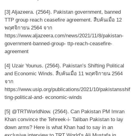
[3] Aljazeera. (2564). Pakistan government, banned
TTP group reach ceasefire agreement. สืบค้นเมื่อ 12
พฤศจิกายน 2564 จาก
https://www.aljazeera.com/news/2021/11/8/pakistan-
government-banned-group- ttp-reach-ceasefire-
agreement
[4] Uzair Younus. (2564). Pakistan’s Shifting Political
and Economic Winds. สืบค้นเมื่อ 11 พฤศจิกายน 2564
จาก
https://www.usip.org/publications/2021/10/pakistansshif
ting-political-and- economic-winds
[5] @TRTWorldNow. (2564). Can Pakistan PM Imran
Khan convince the Tehreek-i- Taliban Pakistan to lay
down arms? Here is what Khan had to say in an
exclusive interview to TRT World’s Ali Mustafa in