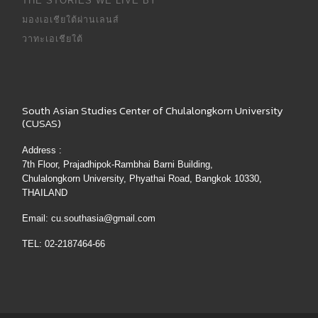
THE STORIES WE LIVE BY
มองเอเชียใต้ผ่านเลนส์
วาทะเอเชียใต้
South Asian Studies Center of Chulalongkorn University
(CUSAS)
Address :
7th Floor, Prajadhipok-Rambhai Barni Building,
Chulalongkorn University, Phyathai Road, Bangkok 10330,
THAILAND
Email: cu.southasia@gmail.com
TEL: 02-2187464-66